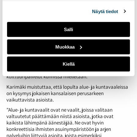
alalaidassa olevasta
Evästeasetukset
linkistä.
Kulttuuria ja arkisia aiheita
Näytä tiedot
Karimäki näkee tulevien vaalien mahdollisesti antavan
Salli
enemmän tilaa myös kulttuurikysymyksille.
”Ajattelisin, että nyt kun sosiaali- ja terveyspalveluihin
Muokkaa
liittyvät kysymykset ovat aluevaalien aiheina,
kuntavaalikeskustelussa on enemmän tilaa käydä
kulttuuripoliittista keskustelua vähän laajemmin. Kuten
Kiellä
minkälaisena vetovoimatekijänä esimerkiksi
kulttuuripalvelut kunnissa mielletään.”
Karimäki muistuttaa, että lopulta alue- ja kuntavaaleissa
on kysymys jokaisen kansalaisen perusarkeen
vaikuttavista asioista.
”Alue- ja kuntavaalit ovat ne vaalit, joissa valitaan
valtuutetut päättämään niistä asioista, jotka ovat
kaikista lähimpänä äänestäjää. Ne ovat hyvin
konkreettisia ihmisten asuinympäristöön ja arjen
palveluihin liittyviä asioita, joista esimerkiksi