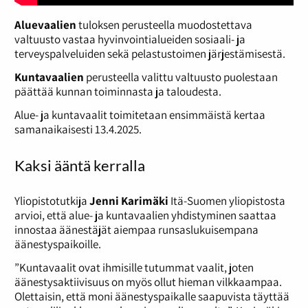
Aluevaalien
tuloksen perusteella muodostettava
valtuusto vastaa hyvinvointialueiden sosiaali- ja
terveyspalveluiden sekä pelastustoimen järjestämisestä.
Kuntavaalien
perusteella valittu valtuusto puolestaan
päättää kunnan toiminnasta ja taloudesta.
Alue- ja kuntavaalit toimitetaan ensimmäistä kertaa
samanaikaisesti 13.4.2025.
Kaksi ääntä kerralla
Yliopistotutkija
Jenni Karimäki
Itä-Suomen yliopistosta
arvioi, että alue- ja kuntavaalien yhdistyminen saattaa
innostaa äänestäjät aiempaa runsaslukuisempana
äänestyspaikoille.
”Kuntavaalit ovat ihmisille tutummat vaalit, joten
äänestysaktiivisuus on myös ollut hieman vilkkaampaa.
Olettaisin, että moni äänestyspaikalle saapuvista täyttää