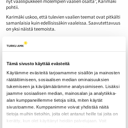
nyt vaalilipukkeen molempien vaalien osalta”, Karimäki
pohtii.
Karimäki uskoo, että tulevien vaalien teemat ovat pitkälti
samanlaisia kuin edellisissäkin vaaleissa. Saavutettavuus
on yksi näistä teemoista.
”Aluevaltuustoissa päätetään esimerkiksi siitä, kuinka
helposti saavutettavissa erilaiset sosiaali- ja
terveyspalvelut kansalaisille ovat, eli missä nämä palvelut
maantieteellisesti sijaitsevat. Toisaalta kyse on myös siitä
missä ajassa esimerkiksi lääkäriin tulisi päästä”, Karimäki
Tämä sivusto käyttää evästeitä
sanoo
Käytämme evästeitä tarjoamamme sisällön ja mainosten
Eduskuntapolitiikastakin tutut aiheet, kuten
räätälöimiseen, sosiaalisen median ominaisuuksien
budjettileikkaukset, ovat myös paikallispolitiikan
tukemiseen ja kävijämäärämme analysoimiseen. Lisäksi
keskiössä.
jaamme sosiaalisen median, mainosalan ja analytiikka-
”Hyvinvointialueiden rahoitus on yksi esille nouseva asia.
alan kumppaneillemme tietoja siitä, miten käytät
Se, miten alueiden rahoitus riittää ja minkälaisia
sivustoamme. Kumppanimme voivat yhdistää näitä
leikkauksia alueilla joudutaan tekemään budjettien
tietoja muihin tietoihin, joita olet antanut heille tai joita on
tasapainottamiseksi, on varmasti yksi keskustelun aihe”,
kerätty, kun olet käyttänyt heidän palvelujaan. Voit
Karimäki arvioi.
muuttaa evästeasetuksiesi hyväksyntää sivuston