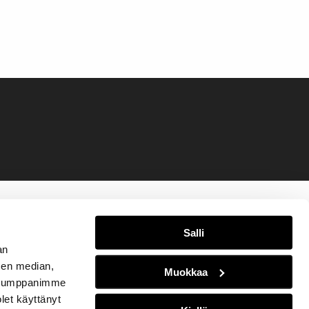
Salli
an
sen median,
Muokkaa
. Kumppanimme
olet käyttänyt