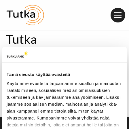
Valik
Tutka
[metaslider id=24996]
Eläinsuojeluyhdistys Dewi ry vastaanottaa jopa 80
Turun seudun luonnosta löydettyä kissaa vuodessa.
Tämä sivusto käyttää evästeitä
Sijaiskotivastaava Anna Koskela kertoi Radio Tutkan
iltapäivässä, miksi luonnosta pelastetaan kissoja
Käytämme evästeitä tarjoamamme sisällön ja mainosten
aiempia vuosia enemmän.
räätälöimiseen, sosiaalisen median ominaisuuksien
Äänitoistin
tukemiseen ja kävijämäärämme analysoimiseen. Lisäksi
00:00
00:00
jaamme sosiaalisen median, mainosalan ja analytiikka-
Äänitoistin
alan kumppaneillemme tietoja siitä, miten käytät
00:00
00:00
sivustoamme. Kumppanimme voivat yhdistää näitä
tietoja muihin tietoihin, joita olet antanut heille tai joita on