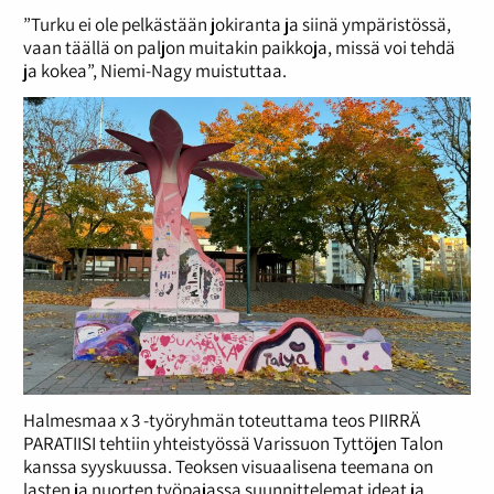
”Turku ei ole pelkästään jokiranta ja siinä ympäristössä,
vaan täällä on paljon muitakin paikkoja, missä voi tehdä
ja kokea”, Niemi-Nagy muistuttaa.
Halmesmaa x 3 -työryhmän toteuttama teos PIIRRÄ
PARATIISI tehtiin yhteistyössä Varissuon Tyttöjen Talon
kanssa syyskuussa.
Teoksen visuaalisena teemana on
lasten ja nuorten työpajassa suunnittelemat ideat ja