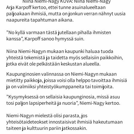
Niina Niemi-Nagy KUVA: Niina Niemi-Nagy
Arja Karpoff kertoo, ettei tunne asuinalueeltaan
paljoakaan ihmisiä, mutta on jonkun verran nähnyt uusia
naapureita tapahtuman aikana.
”No kyllä varmaan tästä jutellaan pihalla ihmisten
kanssa”, Karpoff sanoo hymyssä suin.
Niina Niemi-Nagyn mukaan kaupunki haluaa tuoda
yhteistä tekemistä ja taidetta myös sellaisiin paikkoihin,
jotka eivät ole pelkästään keskustan alueella.
Kaupunginosien valinnassa on Niemi-Nagyn mukaan
mietitty paikkoja, joissa voisi olla helppo tavoittaa ihmisiä
ja on valmiiksi yhteistyökumppaneita tai toimijoita.
”Kysymyksessä on sellaisia kaupunginosia, missä asuu
tosi paljon lapsiperheitä ja nuoria”, Niemi-Nagy kertoo.
Niemi-Nagyn mielestä olisi parasta, jos
yhteisötaideteokset innostaisivat ihmisiä hakeutumaan
taiteen ja kulttuurin pariin jatkossakin.