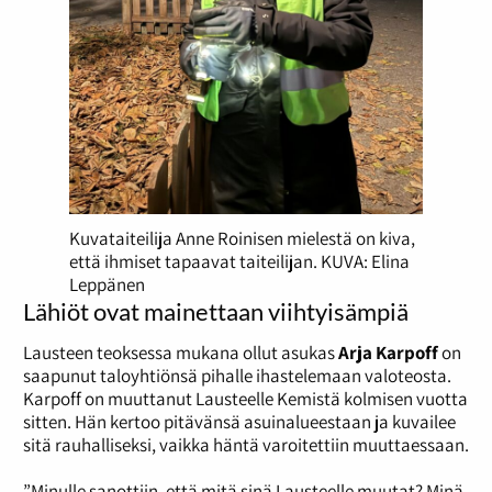
Kuvataiteilija Anne Roinisen mielestä on kiva,
että
ihmiset tapaavat taiteilijan. KUVA: Elina
Leppänen
Lähiöt ovat mainettaan viihtyisämpiä
Lausteen teoksessa mukana ollut asukas
Arja Karpoff
on
saapunut taloyhtiönsä pihalle ihastelemaan valoteosta.
Karpoff on muuttanut Lausteelle Kemistä kolmisen vuotta
sitten. Hän kertoo pitävänsä asuinalueestaan ja kuvailee
sitä rauhalliseksi, vaikka häntä varoitettiin muuttaessaan.
”Minulle sanottiin, että mitä sinä Lausteelle muutat? Minä