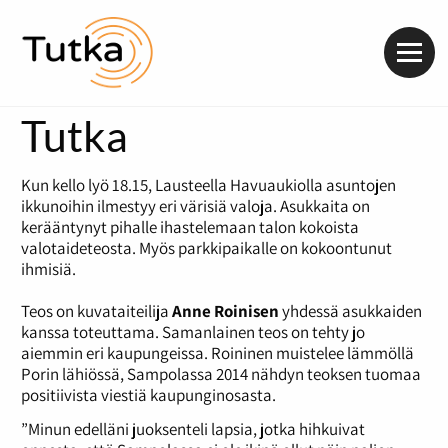
Valik
Tutka
Kun kello lyö 18.15, Lausteella Havuaukiolla asuntojen
ikkunoihin ilmestyy eri värisiä valoja. Asukkaita on
kerääntynyt pihalle ihastelemaan talon kokoista
valotaideteosta. Myös parkkipaikalle on kokoontunut
ihmisiä.
Teos on kuvataiteilija
Anne Roinisen
yhdessä asukkaiden
kanssa toteuttama. Samanlainen teos on tehty jo
aiemmin eri kaupungeissa. Roininen muistelee lämmöllä
Porin lähiössä, Sampolassa 2014 nähdyn teoksen tuomaa
positiivista viestiä kaupunginosasta.
”
Minun edelläni juoksenteli lapsia, jotka hihkuivat