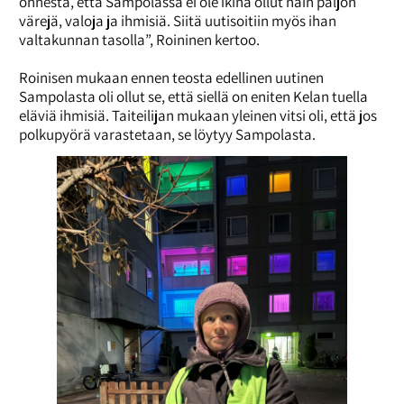
onnesta, että Sampolassa ei ole ikinä ollut näin paljon
värejä, valoja ja ihmisiä. Siitä uutisoitiin myös ihan
valtakunnan tasolla”, Roininen kertoo.
Roinisen mukaan ennen teosta edellinen uutinen
Sampolasta oli ollut se, että siellä on eniten Kelan tuella
eläviä ihmisiä. Taiteilijan mukaan yleinen vitsi oli, että jos
polkupyörä varastetaan, se löytyy Sampolasta.