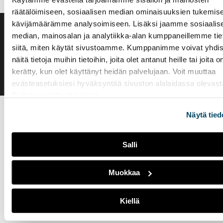
räätälöimiseen, sosiaalisen median ominaisuuksien tukemise
kävijämäärämme analysoimiseen. Lisäksi jaamme sosiaalis
median, mainosalan ja analytiikka-alan kumppaneillemme tie
Saavutettavuusseloste
Evästeasetukset
siitä, miten käytät sivustoamme. Kumppanimme voivat yhdis
näitä tietoja muihin tietoihin, joita olet antanut heille tai joita o
kerätty, kun olet käyttänyt heidän palvelujaan. Voit muuttaa
evästeasetuksiesi hyväksyntää sivuston alalaidassa olevast
Evästeasetukset
linkistä.
Näytä tied
Salli
Muokkaa
Kiellä