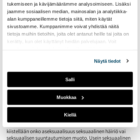
tukemiseen ja kävijämäärämme analysoimiseen. Lisäksi
jaamme sosiaalisen median, mainosalan ja analytiikka-
alan kumppaneillemme tietoja siitä, miten käytät
sivustoamme. Kumppanimme voivat yhdistää näitä
tietoja muihin tietoihin, joita olet antanut heille tai joita on
kerätty, kun olet käyttänyt heidän palvelujaan. Voit
muuttaa evästeasetuksiesi hyväksyntää sivuston
alalaidassa olevasta
Evästeasetukset
linkistä.
Näytä tiedot
Salli
Muokkaa
Aseksuaalisuus ja aromanttisuus ovat huonosti
tunnettuja termejä ja niihin liittyy paljon ennakkoluuloja.
Kiellä
Aseksuaali henkilö kokee vain vähän tai ei lainkaan
seksuaalista vetovoimaa muita ihmisiä kohtaan. Edelleen
kiistellään onko aseksuaalisuus seksuaalinen häiriö vai
seksuaalisen suuntautumisen muoto. Usein seksuaalinen