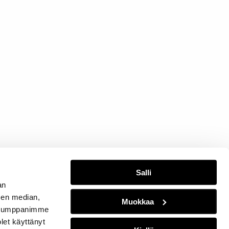
Salli
an
sen median,
Muokkaa
. Kumppanimme
olet käyttänyt