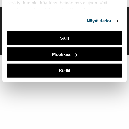
kerätty, kun olet käyttänyt heidän palvelujaan. Voit
muuttaa evästeasetuksiesi hyväksyntää sivuston
alalaidassa olevasta
Evästeasetukset
linkistä.
Saavutettavuusseloste
Näytä tiedot
Evästeasetukset
Salli
Muokkaa
Kiellä