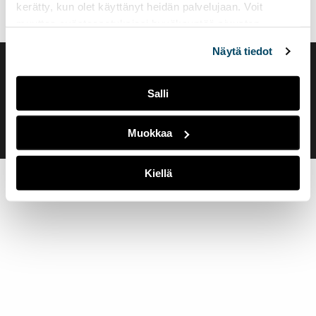
kerätty, kun olet käyttänyt heidän palvelujaan. Voit
muuttaa evästeasetuksiesi hyväksyntää sivuston
alalaidassa olevasta
Evästeasetukset
linkistä.
Näytä tiedot
Saavutettavuusseloste
Evästeasetukset
Salli
Muokkaa
Kiellä