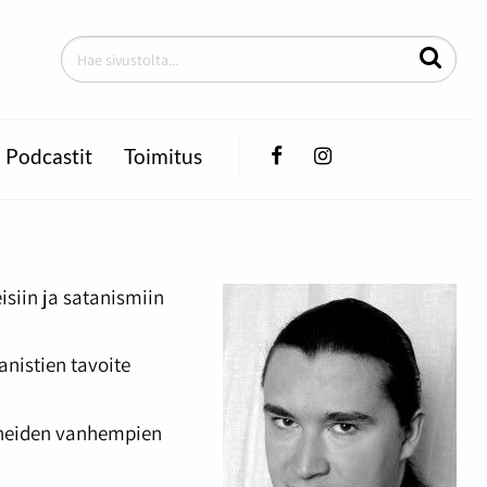
Facebook
Instagram
Podcastit
Toimitus
siin ja satanismiin
nistien tavoite
uneiden vanhempien