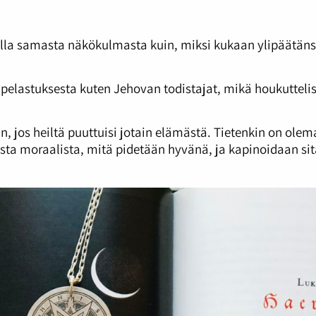
tella samasta näkökulmasta kuin, miksi kukaan ylipäätänsä
 pelastuksesta kuten Jehovan todistajat, mikä houkutteli
 jos heiltä puuttuisi jotain elämästä. Tietenkin on olema
esta moraalista, mitä pidetään hyvänä, ja kapinoidaan si