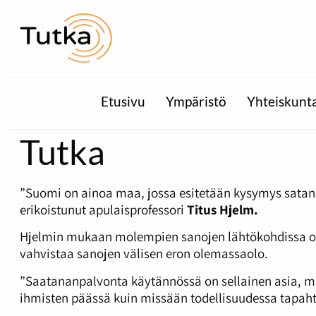
Etusivu
Ympäristö
Yhteiskunt
Tutka
”Suomi on ainoa maa, jossa esitetään kysymys satani
erikoistunut apulaisprofessori
Titus Hjelm.
Hjelmin mukaan molempien sanojen lähtökohdissa on e
vahvistaa sanojen välisen eron olemassaolo.
”Saatananpalvonta käytännössä on sellainen asia, 
ihmisten päässä kuin missään todellisuudessa tapaht