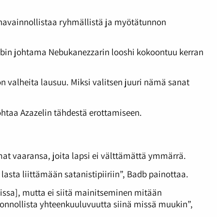
s havainnollistaa ryhmällistä ja myötätunnon
Badbin johtama Nebukanezzarin looshi kokoontuu kerran
n valheita lausuu. Miksi valitsen juuri nämä sanat
htaa Azazelin tähdestä erottamiseen.
mat vaaransa, joita lapsi ei välttämättä ymmärrä.
 lasta liittämään satanistipiiriin”, Badb painottaa.
issa], mutta ei siitä mainitseminen mitään
uskonnollista yhteenkuuluvuutta siinä missä muukin”,