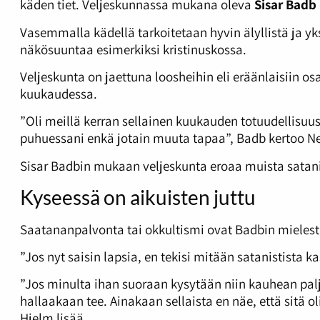
käden tiet. Veljeskunnassa mukana oleva
Sisar Badb
Vasemmalla kädellä tarkoitetaan hyvin älyllistä ja y
näkösuuntaa esimerkiksi kristinuskossa.
Veljeskunta on jaettuna loosheihin eli eräänlaisiin 
kuukaudessa.
”Oli meillä kerran sellainen kuukauden totuudellisuus
puhuessani enkä jotain muuta tapaa”, Badb kertoo Ne
Sisar Badbin mukaan veljeskunta eroaa muista satani
Kyseessä on aikuisten juttu
Saatananpalvonta tai okkultismi ovat Badbin mielestä 
”Jos nyt saisin lapsia, en tekisi mitään satanistista k
”Jos minulta ihan suoraan kysytään niin kauhean palj
hallaakaan tee. Ainakaan sellaista en näe, että sitä o
Hjelm lisää.