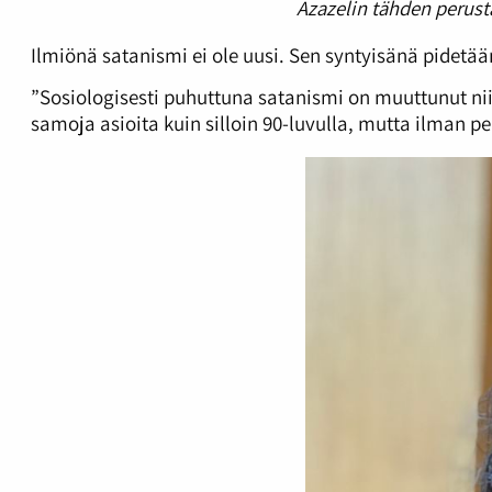
Azazelin tähden perusta
Ilmiönä satanismi ei ole uusi. Sen syntyisänä pidetä
”Sosiologisesti puhuttuna satanismi on muuttunut niin
samoja asioita kuin silloin 90-luvulla, mutta ilman pe