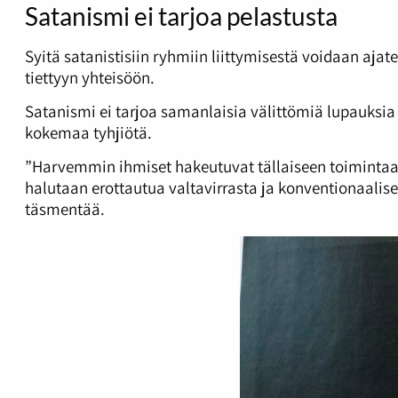
Satanismi ei tarjoa pelastusta
Syitä satanistisiin ryhmiin liittymisestä voidaan aja
tiettyyn yhteisöön.
Satanismi ei tarjoa samanlaisia välittömiä lupauksia
kokemaa tyhjiötä.
”Harvemmin ihmiset hakeutuvat tällaiseen toimintaan,
halutaan erottautua valtavirrasta ja konventionaalis
täsmentää.