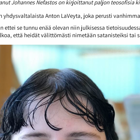
nut Johannes Nefastos on kirjoittanut paljon teosofisia kir
än yhdysvaltalaista Anton LaVeyta, joka perusti vanhimman
 ettei se tunnu enää olevan niin julkisessa tietoisuudess
lkoa, että heidät välittömästi nimetään satanisteiksi tai 