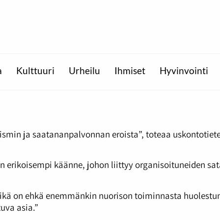
a
Kulttuuri
Urheilu
Ihmiset
Hyvinvointi
smin ja saatananpalvonnan eroista”, toteaa uskontotietei
rikoisempi käänne, johon liittyy organisoituneiden sata
mikä on ehkä enemmänkin nuorison toiminnasta huolest
uva asia.”