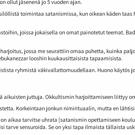
on ollut jäsenenä jo 5 vuoden ajan.
ksilöllistä toimintaa satanismissa, kun oikean käden taa
osastoihin, joissa jokaisella on omat painotetut teemat. 
harjoitus, jossa me seurattiin omaa puhetta, kuinka paljo
bukanezzar looshin kuukausittaisista tapaamisista.
stista ryhmistä väkivallattomuudellaan. Huono käytös jo
aikuisten juttuja. Okkultismin harjoittamiseen liittyy o
astetta. Korkeintaan jonkun nimirituaalin, mutta en lähtisi
on aikaa tarvitse uhrata [satanismin opettamiseen koulu
lisi tarve sensuroida. Se on yksi tapa ilmaista tällaista 