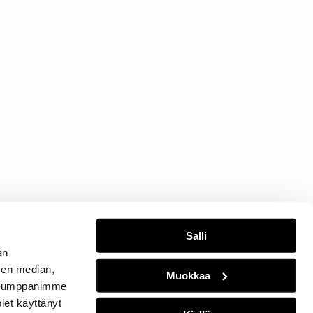
Salli
an
sen median,
Muokkaa
. Kumppanimme
olet käyttänyt