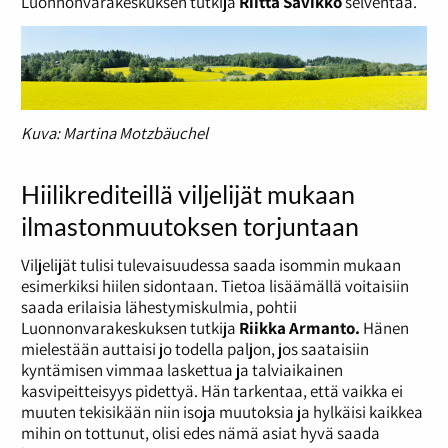
Luonnonvarakeskuksen tutkija
Riitta Savikko
selventää.
Kuva: Martina Motzbäuchel
Hiilikrediteillä viljelijät mukaan
ilmastonmuutoksen torjuntaan
Viljelijät tulisi tulevaisuudessa saada isommin mukaan
esimerkiksi hiilen sidontaan. Tietoa lisäämällä voitaisiin
saada erilaisia lähestymiskulmia, pohtii
Luonnonvarakeskuksen tutkija
Riikka Armanto.
Hänen
mielestään auttaisi jo todella paljon, jos saataisiin
kyntämisen vimmaa laskettua ja talviaikainen
kasvipeitteisyys pidettyä. Hän tarkentaa, että vaikka ei
muuten tekisikään niin isoja muutoksia ja hylkäisi kaikkea
mihin on tottunut, olisi edes nämä asiat hyvä saada