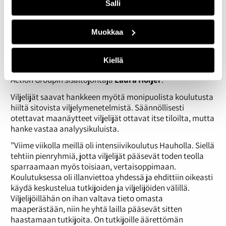
Salli
Muokkaa
Kuva: Yrjö Tuunanen
”Tutkia voidaan vaikka kuinka paljon, mutta jos toimijat ei
Kiellä
halua muutosta, niin eihän asia etene”, tokaisee Baltic Sea
Action Groupin sisältöjohtaja
Laura Höijer
.
Viljelijät saavat hankkeen myötä monipuolista koulutusta
hiiltä sitovista viljelymenetelmistä. Säännöllisesti
otettavat maanäytteet viljelijät ottavat itse tiloilta, mutta
hanke vastaa analyysikuluista.
”Viime viikolla meillä oli intensiivikoulutus Hauholla. Siellä
tehtiin pienryhmiä, jotta viljelijät pääsevät toden teolla
sparraamaan myös toisiaan, vertaisoppimaan.
Koulutuksessa oli illanviettoa yhdessä ja ehdittiin oikeasti
käydä keskustelua tutkijoiden ja viljelijöiden välillä.
Viljelijöillähän on ihan valtava tieto omasta
maaperästään, niin he yhtä lailla pääsevät sitten
haastamaan tutkijoita. On tutkijoille äärettömän