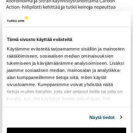
koordinoima ja Sitran käynnistysrahoittama Carbon
Action -hiilipilotti kehittää ja tutkii keinoja nopeuttaa
hiilen sitomista maaperään. Hiilipilotti myös todentaa
hiilen sitomista tieteellisesti sekä tuo ilmastoystävällisiä
viljelykäytäntöjä maatiloille. Viime vuoden lopulla
hankkeeseen tuli uusia rahoittajia mukaan, kuten Louise
ja Göran Ehrnrootin säätiö, Sophie von Julinin säätiö, Maj
Tämä sivusto käyttää evästeitä
ja Tor Nesslingin säätiö ja MTK:n säätiö.
Käytämme evästeitä tarjoamamme sisällön ja mainosten
Hiilipilottiin lähti Maaseudun tulevaisuudessa olleen
räätälöimiseen, sosiaalisen median ominaisuuksien
ilmoituksen ja MTK:n heidän jäsenilleen lähettämän
tukemiseen ja kävijämäärämme analysoimiseen. Lisäksi
sähköpostin pohjalta 113 maatilaa mukaan.
jaamme sosiaalisen median, mainosalan ja analytiikka-
alan kumppaneillemme tietoja siitä, miten käytät
sivustoamme. Kumppanimme voivat yhdistää näitä
tietoja muihin tietoihin, joita olet antanut heille tai joita on
kerätty, kun olet käyttänyt heidän palvelujaan. Voit
muuttaa evästeasetuksiesi hyväksyntää sivuston
alalaidassa olevasta
Evästeasetukset
linkistä.
Näytä tiedot