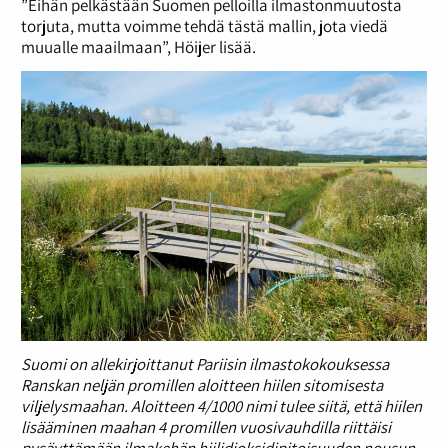
”Eihän pelkästään Suomen pelloilla ilmastonmuutosta
torjuta, mutta voimme tehdä tästä mallin, jota viedä
muualle maailmaan”, Höijer lisää.
Suomi on allekirjoittanut Pariisin ilmastokokouksessa
Ranskan neljän promillen aloitteen hiilen sitomisesta
viljelysmaahan. Aloitteen 4/1000 nimi tulee siitä, että hiilen
lisääminen maahan 4 promillen vuosivauhdilla riittäisi