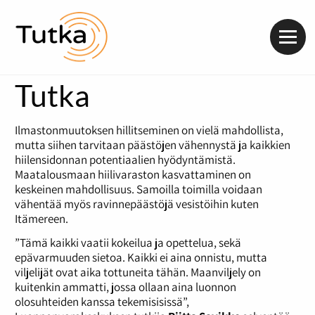
Valik
Tutka
Ilmastonmuutoksen hillitseminen on vielä mahdollista,
mutta siihen tarvitaan päästöjen vähennystä ja kaikkien
hiilensidonnan potentiaalien hyödyntämistä.
Maatalousmaan hiilivaraston kasvattaminen on
keskeinen mahdollisuus. Samoilla toimilla voidaan
vähentää myös ravinnepäästöjä vesistöihin kuten
Itämereen.
”Tämä kaikki vaatii kokeilua ja opettelua, sekä
epävarmuuden sietoa. Kaikki ei aina onnistu, mutta
viljelijät ovat aika tottuneita tähän. Maanviljely on
kuitenkin ammatti, jossa ollaan aina luonnon
olosuhteiden kanssa tekemisisissä”,