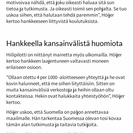
motivoivaa nähdä, että joku oikeasti haluaa sitä sun
tietoa ja tutkimusta. Ja oikeasti toimii sen pohjalta. Se tuo
uskoa siihen, että halutaan tehdä paremmin”, Höijer
kertoo hankkeeseen liittyvistä koulutuksista.
Hankkeella kansainvälistä huomiota
Hiilipilotti on niittänyt mainetta myös ulkomailla. Höijer
kertoo hankkeen laajentuneen valtavasti moneen
erilaiseen osioon.
”Ollaan otettu 4 per 1000 -aloitteeseen yhteyttä ja he ovat
kovin halunneet, että me siihen liityttäisiin. Sitten on
muita kansainvälisiä verkostoja ja heihin ollaan oltu
kontakteissa. Hekin ovat halukkaita yhteistyöhön”, Höijer
kertoo.
Höijer uskoo, että Suomella on paljon annettavaa
maailmalle. Hän tarkentaa Suomessa olevan tosi kovaa
tämän alan tutkimusta ja taitavia tutkijoita.