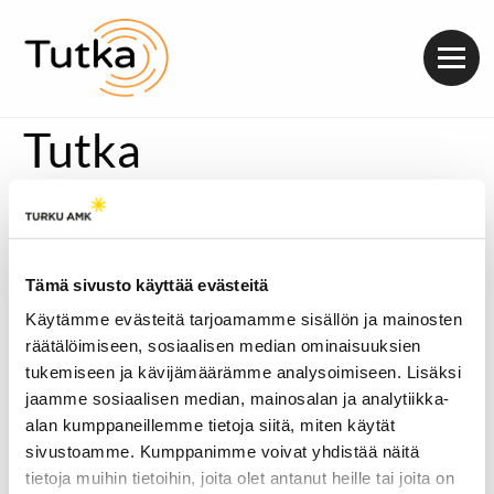
Valik
Tutka
Big Brother -talosta tuttu
Eeva-Leena Keskinen
,
tuttavallisemmin ”Eevis”, vieraili keskiviikkona Radio
Tutkassa. Hikikomeron
Jere Sanaksenaho
ja
Juho
Kiviranta
keskustelivat Eeviksen kanssa arjesta BB -
Tämä sivusto käyttää evästeitä
talossa sekä hänen tuntemuksistaan ja ajatuksistaan
puolitoista viikkoa talosta poistumisen jälkeen.
Käytämme evästeitä tarjoamamme sisällön ja mainosten
räätälöimiseen, sosiaalisen median ominaisuuksien
Eevis jäi asukkaiden ja katsojien mieliin heti uuden BB -
tukemiseen ja kävijämäärämme analysoimiseen. Lisäksi
kauden käynnistyttyä. Millä mielin Eeva-Leena on
jaamme sosiaalisen median, mainosalan ja analytiikka-
seurannut keskustelua ympärillään?
alan kumppaneillemme tietoja siitä, miten käytät
Lisäksi Keskinen on mukana dokumentissa, joka käsittelee
sivustoamme. Kumppanimme voivat yhdistää näitä
naisten asemaa reality-TV:ssä. Mistä on kyse?
tietoja muihin tietoihin, joita olet antanut heille tai joita on