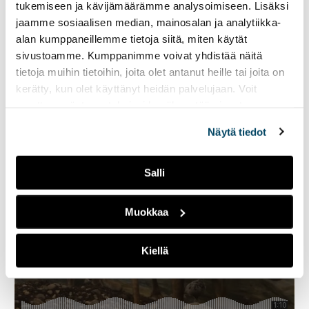
tukemiseen ja kävijämäärämme analysoimiseen. Lisäksi
jaamme sosiaalisen median, mainosalan ja analytiikka-
alan kumppaneillemme tietoja siitä, miten käytät
sivustoamme. Kumppanimme voivat yhdistää näitä
tietoja muihin tietoihin, joita olet antanut heille tai joita on
kerätty, kun olet käyttänyt heidän palvelujaan. Voit
muuttaa evästeasetuksiesi hyväksyntää sivuston
alalaidassa olevasta
Evästeasetukset
linkistä.
Näytä tiedot
Salli
Muokkaa
Kiellä