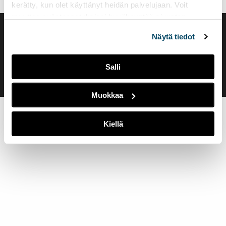
kerätty, kun olet käyttänyt heidän palvelujaan. Voit
muuttaa evästeasetuksiesi hyväksyntää sivuston
alalaidassa olevasta
Evästeasetukset
linkistä.
Saavutettavuusseloste
Näytä tiedot
Evästeasetukset
Salli
Muokkaa
Kiellä