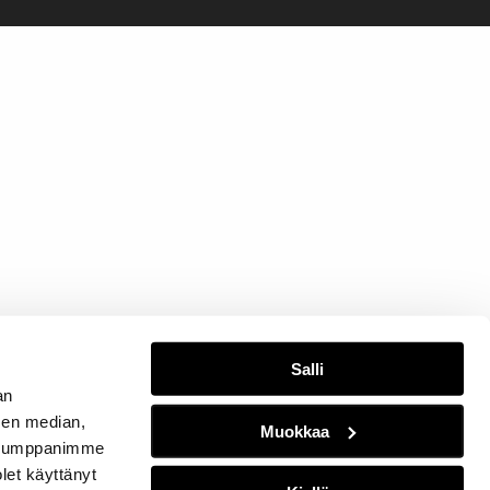
Salli
an
sen median,
Muokkaa
. Kumppanimme
olet käyttänyt