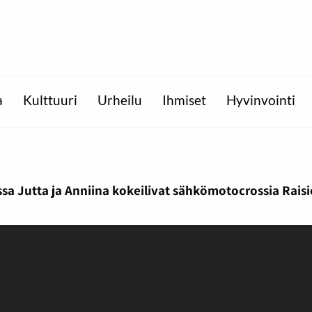
a
Kulttuuri
Urheilu
Ihmiset
Hyvinvointi
ssa Jutta ja Anniina kokeilivat sähkömotocrossia Rais