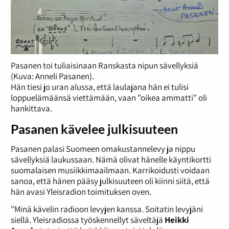
Pasanen toi tuliaisinaan Ranskasta nipun sävellyksiä
(Kuva: Anneli Pasanen).
Hän tiesi jo uran alussa, että laulajana hän ei tulisi
loppuelämäänsä viettämään, vaan ”oikea ammatti” oli
hankittava.
Pasanen kävelee julkisuuteen
Pasanen palasi Suomeen omakustannelevy ja nippu
sävellyksiä laukussaan. Nämä olivat hänelle käyntikortti
suomalaisen musiikkimaailmaan. Karrikoidusti voidaan
sanoa, että hänen pääsy julkisuuteen oli kiinni siitä, että
hän avasi Yleisradion toimituksen oven.
”Minä kävelin radioon levyjen kanssa. Soitatin levyjäni
siellä. Yleisradiossa työskennellyt säveltäjä
Heikki