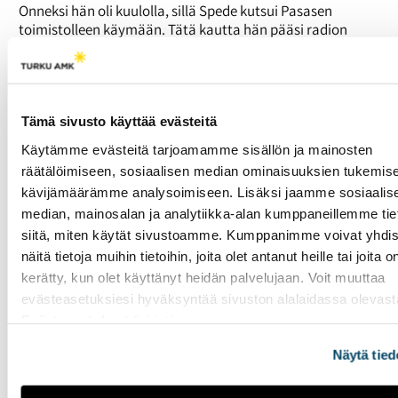
Onneksi hän oli kuulolla, sillä Spede kutsui Pasasen
toimistolleen käymään. Tätä kautta hän pääsi radion
lisäksi televisioon esiintymään Speden ohjelmaan.
Pasasen radio- ja televisioesiintymiset loivat pohjan
päästä levyttäväksi artistiksi. Hän teki vuonna 1976
ensimmäiset levytyksensä Suomessa. Seuraavana vuonna
Tämä sivusto käyttää evästeitä
hän solmi levytyssopimuksen CBS-levy-yhtiön kanssa.
Käytämme evästeitä tarjoamamme sisällön ja mainosten
Samassa yhtiössä hän oli koko uransa ajan.
räätälöimiseen, sosiaalisen median ominaisuuksien tukemise
Keikkailun ja levyttämisen ohella hän opiskeli itsensä
kävijämäärämme analysoimiseen. Lisäksi jaamme sosiaalis
merkonomiksi Helsingissä ja työpaikka löytyi kaupalliselta
median, mainosalan ja analytiikka-alan kumppaneillemme tie
alalta.
siitä, miten käytät sivustoamme. Kumppanimme voivat yhdis
Aika aikaa kutakin: Pasanen poistui julkisuudesta
näitä tietoja muihin tietoihin, joita olet antanut heille tai joita o
ensimmäisen kerran perheenlisäyksen ja avioitumisen
kerätty, kun olet käyttänyt heidän palvelujaan. Voit muuttaa
takia 1980-luvun alussa. Hän palasi kuitenkin julkisuuteen
evästeasetuksiesi hyväksyntää sivuston alalaidassa olevast
1984 kappaleella
Missä olit kaikki nämä vuodet
, josta onkin
Evästeasetukset
linkistä.
tullut ikivihreä hitti.
Hän halusi itsellensä vielä uuden ammatin. Pasanen
Näytä tied
opiskeli 1990-luvun lopulla itsensä erityisopettajaksi.
Nykyään hän asuu Kuopiossa ja viettää vapaa-aikansa