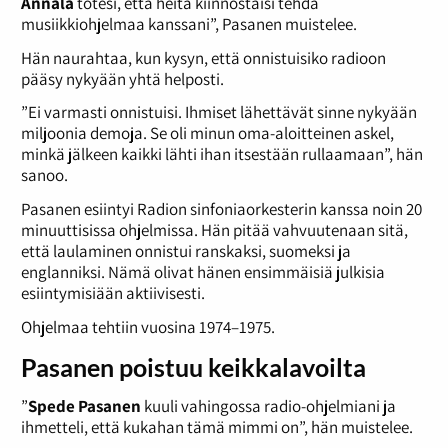
Annala
totesi, että heitä kiinnostaisi tehdä
musiikkiohjelmaa kanssani”, Pasanen muistelee.
Hän naurahtaa, kun kysyn, että onnistuisiko radioon
pääsy nykyään yhtä helposti.
”Ei varmasti onnistuisi. Ihmiset lähettävät sinne nykyään
miljoonia demoja. Se oli minun oma-aloitteinen askel,
minkä jälkeen kaikki lähti ihan itsestään rullaamaan”, hän
sanoo.
Pasanen esiintyi Radion sinfoniaorkesterin kanssa noin 20
minuuttisissa ohjelmissa. Hän pitää vahvuutenaan sitä,
että laulaminen onnistui ranskaksi, suomeksi ja
englanniksi. Nämä olivat hänen ensimmäisiä julkisia
esiintymisiään aktiivisesti.
Ohjelmaa tehtiin vuosina 1974–1975.
Pasanen poistuu keikkalavoilta
”
Spede Pasanen
kuuli vahingossa radio-ohjelmiani ja
ihmetteli, että kukahan tämä mimmi on”, hän muistelee.