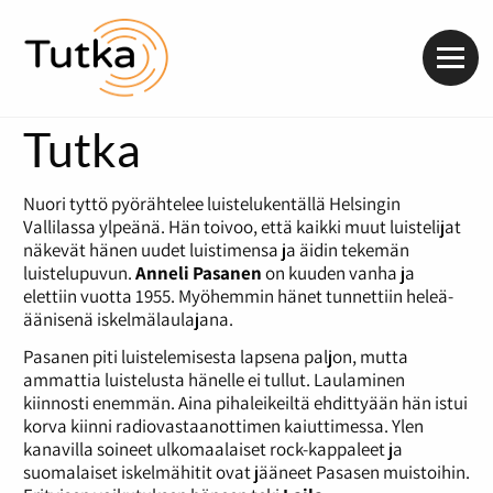
Valik
Tutka
Nuori tyttö pyörähtelee luistelukentällä Helsingin
Vallilassa ylpeänä. Hän toivoo, että kaikki muut luistelijat
näkevät hänen uudet luistimensa ja äidin tekemän
luistelupuvun.
Anneli Pasanen
on kuuden vanha ja
elettiin vuotta 1955. Myöhemmin hänet tunnettiin heleä-
äänisenä iskelmälaulajana.
Pasanen piti luistelemisesta lapsena paljon, mutta
ammattia luistelusta hänelle ei tullut. Laulaminen
kiinnosti enemmän. Aina pihaleikeiltä ehdittyään hän istui
korva kiinni radiovastaanottimen kaiuttimessa. Ylen
kanavilla soineet ulkomaalaiset rock-kappaleet ja
suomalaiset iskelmähitit ovat jääneet Pasasen muistoihin.