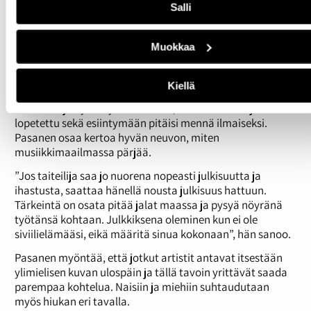
Salli
kuoroharjoituksissa, liikuntaa harrastaen, opiskellen
vieraita kieliä ja käy Suomi-Ranska-seurassa.
Muokkaa
Pasanen ei kumartele ketään
Paljon on muuttunut Pasasen aktiiviajoista. Nykyään
Kiellä
laulajan täytyy osata markkinoida itseään sosiaalisessa
mediassa ja hyväksyä se tosiasia, että tanssilavoja on
lopetettu sekä esiintymään pitäisi mennä ilmaiseksi.
Pasanen osaa kertoa hyvän neuvon, miten
musiikkimaailmassa pärjää.
”Jos taiteilija saa jo nuorena nopeasti julkisuutta ja
ihastusta, saattaa hänellä nousta julkisuus hattuun.
Tärkeintä on osata pitää jalat maassa ja pysyä nöyränä
työtänsä kohtaan. Julkkiksena oleminen kun ei ole
siviilielämääsi, eikä määritä sinua kokonaan”, hän sanoo.
Pasanen myöntää, että jotkut artistit antavat itsestään
ylimielisen kuvan ulospäin ja tällä tavoin yrittävät saada
parempaa kohtelua. Naisiin ja miehiin suhtaudutaan
myös hiukan eri tavalla.