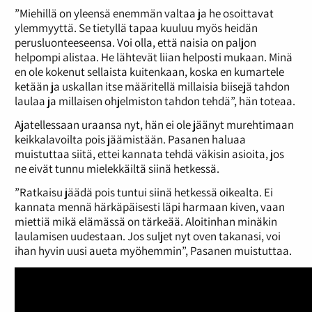
”Miehillä on yleensä enemmän valtaa ja he osoittavat
ylemmyyttä. Se tietyllä tapaa kuuluu myös heidän
perusluonteeseensa. Voi olla, että naisia on paljon
helpompi alistaa. He lähtevät liian helposti mukaan. Minä
en ole kokenut sellaista kuitenkaan, koska en kumartele
ketään ja uskallan itse määritellä millaisia biisejä tahdon
laulaa ja millaisen ohjelmiston tahdon tehdä”, hän toteaa.
Ajatellessaan uraansa nyt, hän ei ole jäänyt murehtimaan
keikkalavoilta pois jäämistään. Pasanen haluaa
muistuttaa siitä, ettei kannata tehdä väkisin asioita, jos
ne eivät tunnu mielekkäiltä siinä hetkessä.
”Ratkaisu jäädä pois tuntui siinä hetkessä oikealta. Ei
kannata mennä härkäpäisesti läpi harmaan kiven, vaan
miettiä mikä elämässä on tärkeää. Aloitinhan minäkin
laulamisen uudestaan. Jos suljet nyt oven takanasi, voi
ihan hyvin uusi aueta myöhemmin”, Pasanen muistuttaa.