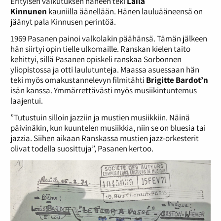
Erityisen vaikutuksen häneen teki
Laila
Kinnunen
kauniilla äänellään. Hänen lauluääneensä on
jäänyt pala Kinnusen perintöä.
1969 Pasanen painoi valkolakin päähänsä. Tämän jälkeen
hän siirtyi opin tielle ulkomaille. Ranskan kielen taito
kehittyi, sillä Pasanen opiskeli ranskaa Sorbonnen
yliopistossa ja otti laulutunteja. Maassa asuessaan hän
teki myös omakustannelevyn filmitähti
Brigitte Bardot’n
isän kanssa. Ymmärrettävästi myös musiikintuntemus
laajentui.
”Tutustuin silloin jazziin ja mustien musiikkiin. Näinä
päivinäkin, kun kuuntelen musiikkia, niin se on bluesia tai
jazzia. Siihen aikaan Ranskassa mustien jazz-orkesterit
olivat todella suosittuja”, Pasanen kertoo.