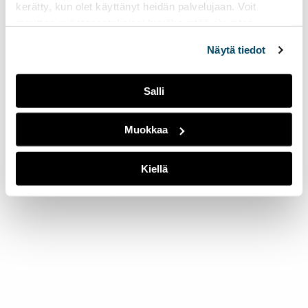
kerätty, kun olet käyttänyt heidän palvelujaan. Voit
muuttaa evästeasetuksiesi hyväksyntää sivuston
alalaidassa olevasta
Evästeasetukset
linkistä.
Näytä tiedot
Salli
Muokkaa
Kiellä