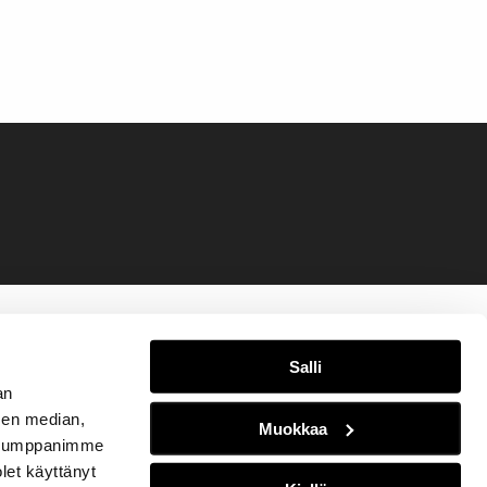
Salli
an
sen median,
Muokkaa
. Kumppanimme
olet käyttänyt