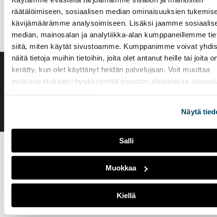
räätälöimiseen, sosiaalisen median ominaisuuksien tukemise
kävijämäärämme analysoimiseen. Lisäksi jaamme sosiaalis
median, mainosalan ja analytiikka-alan kumppaneillemme tie
siitä, miten käytät sivustoamme. Kumppanimme voivat yhdis
näitä tietoja muihin tietoihin, joita olet antanut heille tai joita o
kerätty, kun olet käyttänyt heidän palvelujaan. Voit muuttaa
Saavutettavuusseloste
evästeasetuksiesi hyväksyntää sivuston alalaidassa olevast
Evästeasetukset
Evästeasetukset
linkistä.
Näytä tied
Salli
Muokkaa
Kiellä