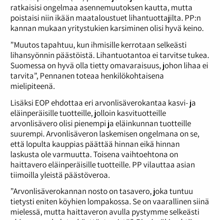
ratkaisisi ongelmaa asennemuutoksen kautta, mutta
poistaisi niin ikään maataloustuet lihantuottajilta. PP:n
kannan mukaan yritystukien karsiminen olisi hyvä keino.
”Muutos tapahtuu, kun ihmisille kerrotaan selkeästi
lihansyönnin päästöistä. Lihantuotantoa ei tarvitse tukea.
Suomessa on hyvä olla tietty omavaraisuus, johon lihaa ei
tarvita”, Pennanen toteaa henkilökohtaisena
mielipiteenä.
Lisäksi EOP ehdottaa eri arvonlisäverokantaa kasvi- ja
eläinperäisille tuotteille, jolloin kasvituotteille
arvonlisävero olisi pienempi ja eläinkunnan tuotteille
suurempi. Arvonlisäveron laskemisen ongelmana on se,
että lopulta kauppias päättää hinnan eikä hinnan
laskusta ole varmuutta. Toisena vaihtoehtona on
haittavero eläinperäisille tuotteille. PP vilauttaa asian
tiimoilla yleistä päästöveroa.
”Arvonlisäverokannan nosto on tasavero, joka tuntuu
tietysti eniten köyhien lompakossa. Se on vaarallinen siinä
mielessä, mutta haittaveron avulla pystymme selkeästi