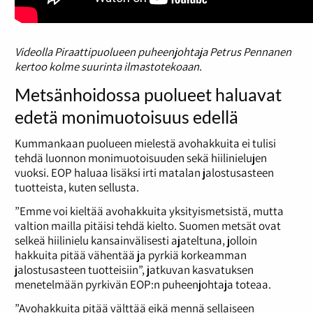
Videolla Piraattipuolueen puheenjohtaja Petrus Pennanen
kertoo kolme suurinta ilmastotekoaan.
Metsänhoidossa puolueet haluavat
edetä monimuotoisuus edellä
Kummankaan puolueen mielestä avohakkuita ei tulisi
tehdä luonnon monimuotoisuuden sekä hiilinielujen
vuoksi. EOP haluaa lisäksi irti matalan jalostusasteen
tuotteista, kuten sellusta.
”Emme voi kieltää avohakkuita yksityismetsistä, mutta
valtion mailla pitäisi tehdä kielto. Suomen metsät ovat
selkeä hiilinielu kansainvälisesti ajateltuna, jolloin
hakkuita pitää vähentää ja pyrkiä korkeamman
jalostusasteen tuotteisiin”, jatkuvan kasvatuksen
menetelmään pyrkivän EOP:n puheenjohtaja toteaa.
”Avohakkuita pitää välttää eikä mennä sellaiseen