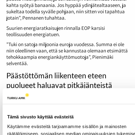
kahta syötyä banaania. Jos hyppää ydinjätealtaaseen, ja
sukeltaa todella syvälle pohjaan, niin sitten voi tapahtua
jotain”, Pennanen tuhahtaa.
Suurien energiaratkaisujen rinnalla EOP karsisi
teollisuuden energiatuen.
”Tuki on satoja miljoonia euroja vuodessa. Summa ei ole
niin oleellinen vaan, että se kannustaa olemaan etsimättä
tehokkaampia energiankäyttömuotoja”, Pienimäki
selventää.
Päästöttömän liikenteen eteen
puolueet haluavat pitkäjänteistä
työtä
Molemmat puolueet haluavat päästöttömän liikenteen
pitkällä aikavälillä. Pennanen muistuttaa muistakin
Tämä sivusto käyttää evästeitä
polttoaineista, joita voidaan tuottaa sähköllä. Tähän
lukeutuu esimerkiksi vety. EOP seuraisi kehityksessä
Käytämme evästeitä tarjoamamme sisällön ja mainosten
naapurimaan jalanjälkiä.
räätälöimiseen, sosiaalisen median ominaisuuksien tukemise