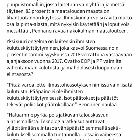
puupuistomalliin, jossa laitetaan vain yhtä lajia metsä
täyteen. 83 prosenttia maatalouden maasta on
lihantuotannon käytössä. Ihmiskunnan voisi ravita murto-
osalla pinta-alasta, mitä nykyisin käytetään ja loput voisi
metsittää”, Pennanen avaa näkökulman maatalouteen.
Yksi suuri ongelma on kuitenkin ihmisten
kulutuskäyttäytyminen, joka kasvoi Suomessa noin
prosentin tammi-syyskuussa 2018 verrattuna vastaavaan
ajanjaksoon vuonna 2017. Ovatko EOP ja PP valmiita
vähentämään kulutusta, ja mahdollisesti luopumaan
elintasosta?
”Pitää varoa, ettei ilmastohössötyksen nimissä vain lisätä
kulutusta. Pääpaino ei ole ihmisten
kulutuskäyttäytymisessä. Isot päätökset ja päästöt
tekevät poliitikot päätöksillään”, Pennanen naulaa.
”Haluamme pyrkiä pois jatkuvan talouskasvun
ajatusmallista. Teknologiaratkaisut auttavat
ylläpitämään elintasoa vähäpäästöisemmällä sekä -
kulutuksellisemmalla tuotannolla. Jossain vaiheessa