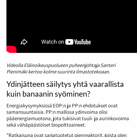
Videolla Eläinoikeuspuolueen puheenjohtaja Santeri
Pienimäki kertoo kolme suurinta ilmastotekoaan.
Ydinjätteen säilytys yhtä vaarallista
kuin banaanin syöminen?
Energiakysymyksissä EOP:n ja PP:n ehdotukset ovat
samansuuntaisia. PP:n mallissa ydinvoima olisi
pääenergiamuotona, jota tukisivat tuuli- ja aurinkovoima
sekä vähäpäästöiset biopolttoaineet.
”Ratkaisuna ovat sarjatuotetut pienreaktorit, joista olen