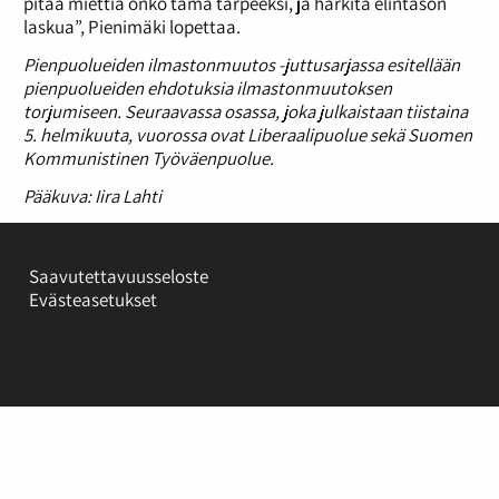
pitää miettiä onko tämä tarpeeksi, ja harkita elintason
laskua”, Pienimäki lopettaa.
Pienpuolueiden ilmastonmuutos -juttusarjassa esitellään
pienpuolueiden ehdotuksia ilmastonmuutoksen
torjumiseen. Seuraavassa osassa, joka julkaistaan tiistaina
5. helmikuuta, vuorossa ovat Liberaalipuolue sekä Suomen
Kommunistinen Työväenpuolue.
Pääkuva: Iira Lahti
Saavutettavuusseloste
Evästeasetukset