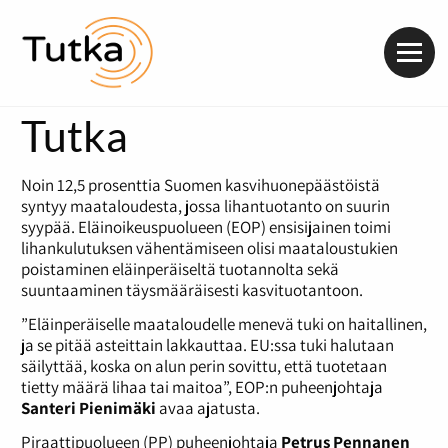
Valik
Tutka
Noin 12,5 prosenttia Suomen kasvihuonepäästöistä
syntyy maataloudesta, jossa lihantuotanto on suurin
syypää. Eläinoikeuspuolueen (EOP) ensisijainen toimi
lihankulutuksen vähentämiseen olisi maataloustukien
poistaminen eläinperäiseltä tuotannolta sekä
suuntaaminen täysmääräisesti kasvituotantoon.
”Eläinperäiselle maataloudelle menevä tuki on haitallinen,
ja se pitää asteittain lakkauttaa. EU:ssa tuki halutaan
säilyttää, koska on alun perin sovittu, että tuotetaan
tietty määrä lihaa tai maitoa”, EOP:n puheenjohtaja
Santeri Pienimäki
avaa ajatusta.
Piraattipuolueen (PP) puheenjohtaja
Petrus Pennanen