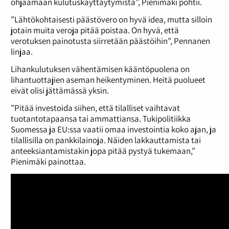
ohjaamaan kulutuskäyttäytymistä”, Pienimäki pohtii.
”Lähtökohtaisesti päästövero on hyvä idea, mutta silloin
jotain muita veroja pitää poistaa. On hyvä, että
verotuksen painotusta siirretään päästöihin”, Pennanen
linjaa.
Lihankulutuksen vähentämisen kääntöpuolena on
lihantuottajien aseman heikentyminen. Heitä puolueet
eivät olisi jättämässä yksin.
”Pitää investoida siihen, että tilalliset vaihtavat
tuotantotapaansa tai ammattiansa. Tukipolitiikka
Suomessa ja EU:ssa vaatii omaa investointia koko ajan, ja
tilallisilla on pankkilainoja. Näiden lakkauttamista tai
anteeksiantamistakin jopa pitää pystyä tukemaan,”
Pienimäki painottaa.