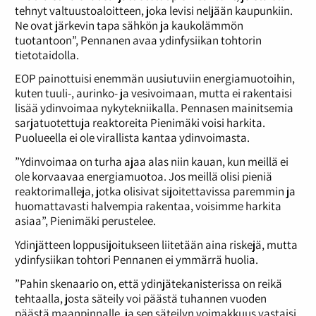
tehnyt valtuustoaloitteen, joka levisi neljään kaupunkiin.
Ne ovat järkevin tapa sähkön ja kaukolämmön
tuotantoon”, Pennanen avaa ydinfysiikan tohtorin
tietotaidolla.
EOP painottuisi enemmän uusiutuviin energiamuotoihin,
kuten tuuli-, aurinko- ja vesivoimaan, mutta ei rakentaisi
lisää ydinvoimaa nykytekniikalla. Pennasen mainitsemia
sarjatuotettuja reaktoreita Pienimäki voisi harkita.
Puolueella ei ole virallista kantaa ydinvoimasta.
”Ydinvoimaa on turha ajaa alas niin kauan, kun meillä ei
ole korvaavaa energiamuotoa. Jos meillä olisi pieniä
reaktorimalleja, jotka olisivat sijoitettavissa paremmin ja
huomattavasti halvempia rakentaa, voisimme harkita
asiaa”, Pienimäki perustelee.
Ydinjätteen loppusijoitukseen liitetään aina riskejä, mutta
ydinfysiikan tohtori Pennanen ei ymmärrä huolia.
”Pahin skenaario on, että ydinjätekanisterissa on reikä
tehtaalla, josta säteily voi päästä tuhannen vuoden
päästä maanpinnalle, ja sen säteilyn voimakkuus vastaisi