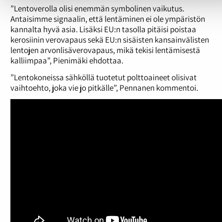
”Lentoverolla olisi enemmän symbolinen vaikutus.
Antaisimme signaalin, että lentäminen ei ole ympäristön
kannalta hyvä asia. Lisäksi EU:n tasolla pitäisi poistaa
kerosiinin verovapaus sekä EU:n sisäisten kansainvälisten
lentojen arvonlisäverovapaus, mikä tekisi lentämisestä
kalliimpaa”, Pienimäki ehdottaa.
”Lentokoneissa sähköllä tuotetut polttoaineet olisivat
vaihtoehto, joka vie jo pitkälle”, Pennanen kommentoi.