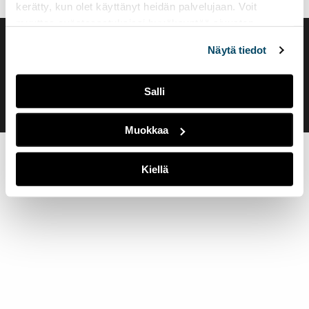
kerätty, kun olet käyttänyt heidän palvelujaan. Voit
muuttaa evästeasetuksiesi hyväksyntää sivuston
alalaidassa olevasta
Evästeasetukset
linkistä.
Saavutettavuusseloste
Näytä tiedot
Evästeasetukset
Salli
Muokkaa
Kiellä