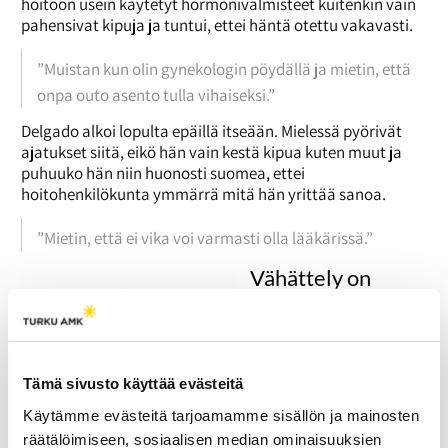
hoitoon usein käytetyt hormonivalmisteet kuitenkin vain
pahensivat kipuja ja tuntui, ettei häntä otettu vakavasti.
”Muistan kun olin gynekologin pöydällä ja mietin, että
onpa outo asento tulla vihaiseksi.”
Delgado alkoi lopulta epäillä itseään. Mielessä pyörivät
ajatukset siitä, eikö hän vain kestä kipua kuten muut ja
puhuuko hän niin huonosti suomea, ettei
hoitohenkilökunta ymmärrä mitä hän yrittää sanoa.
”Mietin, että ei vika voi varmasti olla lääkärissä.”
Vähättely on
yleistä
Gynekologisen
potilasjärjestö Korento
ry:n toiminnanjohtaja
Tämä sivusto käyttää evästeitä
Elina Purhon
mukaan
Käytämme evästeitä tarjoamamme sisällön ja mainosten
tällaiset ajatukset ovat
räätälöimiseen, sosiaalisen median ominaisuuksien
yleisiä. Kivun