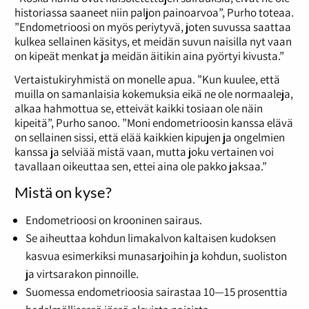
historiassa saaneet niin paljon painoarvoa”, Purho toteaa.
”Endometrioosi on myös periytyvä, joten suvussa saattaa
kulkea sellainen käsitys, et meidän suvun naisilla nyt vaan
on kipeät menkat ja meidän äitikin aina pyörtyi kivusta.”
Vertaistukiryhmistä on monelle apua. ”Kun kuulee, että
muilla on samanlaisia kokemuksia eikä ne ole normaaleja,
alkaa hahmottua se, etteivät kaikki tosiaan ole näin
kipeitä”, Purho sanoo. ”Moni endometrioosin kanssa elävä
on sellainen sissi, että elää kaikkien kipujen ja ongelmien
kanssa ja selviää mistä vaan, mutta joku vertainen voi
tavallaan oikeuttaa sen, ettei aina ole pakko jaksaa.”
Mistä on kyse?
Endometrioosi on krooninen sairaus.
Se aiheuttaa kohdun limakalvon kaltaisen kudoksen
kasvua esimerkiksi munasarjoihin ja kohdun, suoliston
ja virtsarakon pinnoille.
Suomessa endometrioosia sairastaa 10—15 prosenttia