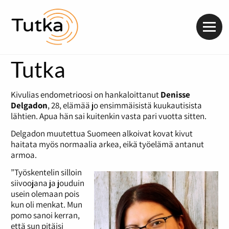
Valik
Tutka
Kivulias endometrioosi on hankaloittanut
Denisse
Delgadon
, 28, elämää jo ensimmäisistä kuukautisista
lähtien. Apua hän sai kuitenkin vasta pari vuotta sitten.
Delgadon muutettua Suomeen alkoivat kovat kivut
haitata myös normaalia arkea, eikä työelämä antanut
armoa.
”Työskentelin silloin
siivoojana ja jouduin
usein olemaan pois
kun oli menkat. Mun
pomo sanoi kerran,
että sun pitäisi