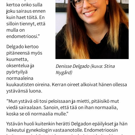
kertoa onko sulla
joku sairaus ennen
kuin haet töitä. En
silloin tiennyt, että
mulla on
endometrioosi.”
Delgado kertoo
pitäneensä myös
kuumetta,
oksentelua ja
Denisse Delgado (kuva: Stina
pyörtyilyä
Nygård)
normaaleina
kuukautisten oireina. Kerran oireet alkoivat hänen ollessa
ystävänsä luona.
”Mun ystävä oli tosi peloissaan ja mietti, pitäisikö mut
viedä sairaalaan. Sanoin, että tää on ihan normaalia,
koska se oli normaalia mulle.”
Ystävän huoli kuitenkin herätti Delgadon epäilykset ja hän
hakeutui gynekologin vastaanotolle. Endometrioosin