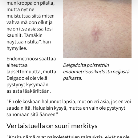
mun kroppa on pilalla,
mutta nyt ne
muistuttaa siitä miten
vahva mä oon ollut ja
ne on itse asiassa tosi
kauniit. Tämäkin
näyttää ristiltä”, hän
hymyilee.
Endometrioosi saattaa
aiheuttaa
Delgadolta poistettiin
lapsettomuutta, mutta
endometrioosikudosta neljästä
Delgado ei ole vielä
paikasta.
pystynyt kysymään
asiasta lääkäriltään.
”En ole koskaan halunnut lapsia, mut on eri asia, jos en voi
saada niitä. Haluaisin kysyä, mutta en vain ole pystynyt
sanomaan sitä ääneen.”
Vertaistuella on suuri merkitys
”Koska nämä ovat naisoletettujen sairauksia, eivät ne ole