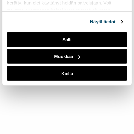
kerätty, kun olet käyttänyt heidän palvelujaan. Voit
muuttaa evästeasetuksiesi hyväksyntää sivuston
alalaidassa olevasta
Evästeasetukset
linkistä.
Näytä tiedot
Salli
Muokkaa
Kiellä