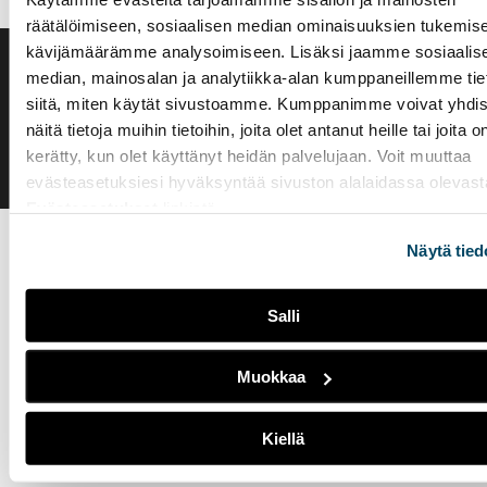
räätälöimiseen, sosiaalisen median ominaisuuksien tukemise
kävijämäärämme analysoimiseen. Lisäksi jaamme sosiaalis
median, mainosalan ja analytiikka-alan kumppaneillemme tie
Saavutettavuusseloste
Evästeasetukset
siitä, miten käytät sivustoamme. Kumppanimme voivat yhdis
näitä tietoja muihin tietoihin, joita olet antanut heille tai joita o
kerätty, kun olet käyttänyt heidän palvelujaan. Voit muuttaa
evästeasetuksiesi hyväksyntää sivuston alalaidassa olevast
Evästeasetukset
linkistä.
Näytä tied
Salli
Muokkaa
Kiellä