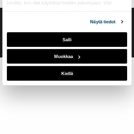
kerätty, kun olet käyttänyt heidän palvelujaan. Voit
muuttaa evästeasetuksiesi hyväksyntää sivuston
alalaidassa olevasta
Evästeasetukset
linkistä.
Saavutettavuusseloste
Näytä tiedot
Evästeasetukset
Salli
Muokkaa
Kiellä