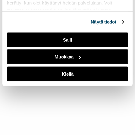
kerätty, kun olet käyttänyt heidän palvelujaan. Voit
muuttaa evästeasetuksiesi hyväksyntää sivuston
alalaidassa olevasta
Evästeasetukset
linkistä.
Näytä tiedot
Salli
Muokkaa
Kiellä