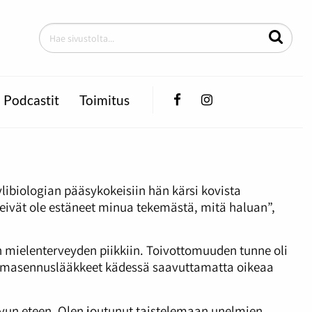
Facebook
Instagram
Podcastit
Toimitus
ylibiologian pääsykokeisiin hän kärsi kovista
t eivät ole estäneet minua tekemästä, mitä haluan”,
än mielenterveyden piikkiin. Toivottomuuden tunne oli
aan masennuslääkkeet kädessä saavuttamatta oikeaa
n avun eteen. Olen joutunut taistelemaan unelmien