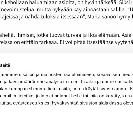
ään kehollaan haluamiaan asioita, on hyvin tärkeää. Siksi 
elinevoimistelua, mutta nykyään käy ainoastaan salilla. “U
lajeissa ja nähdä tuloksia itsessään”, Maria sanoo hymyi
ähellä. Ihmiset, jotka tuovat turvaa ja iloa elämään. Asia e
ssa on erittäin tärkeää. Ei voi pitää itsestäänselvyytenä 
n. Se myös huokuu koko haastattelun läpi. Maria nauroi 
teitä
teeseen kaikkien haasteiden läpi ja kukaan ei ole pystynyt
mamme sisällön ja mainosten räätälöimiseen, sosiaalisen medi
n ja kävijämäärämme analysoimiseen. Lisäksi jaamme sosiaali
. Oikea henkilöllisyys on toimituksen tiedossa.
-alan kumppaneillemme tietoja siitä, miten käytät sivustoamme
 muihin tietoihin, joita olet antanut heille tai joita on kerätty, kun 
muuttaa evästeasetuksiesi hyväksyntää sivuston alalaidassa olev