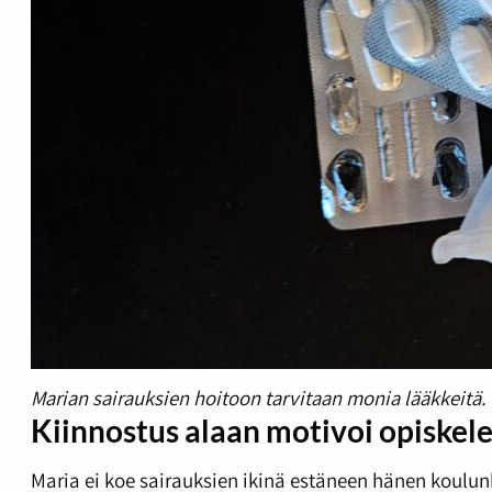
Marian sairauksien hoitoon tarvitaan monia lääkkeitä.
Kiinnostus alaan motivoi opiske
Maria ei koe sairauksien ikinä estäneen hänen koulu