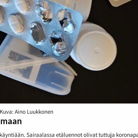
Kuva: Aino Luukkonen
lemaan
nkäyntiään. Sairaalassa etäluennot olivat tuttuja koron