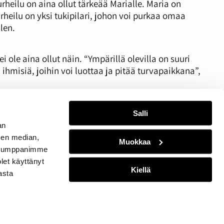
urheilu on aina ollut tärkeää Marialle. Maria on
rheilu on yksi tukipilari, johon voi purkaa omaa
llen.
i ole aina ollut näin. “Ympärillä olevilla on suuri
ihmisiä, joihin voi luottaa ja pitää turvapaikkana”,
jatkuvasti haastattelun aikana, vaikka puhuttiinkin
 sitä puolestani tekemään. Olen eniten ylpeä
Salli
an
sen median,
Muokkaa
. Kumppanimme
olet käyttänyt
Kiellä
asta