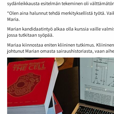
sydänleikkausta esitelmän tekeminen oli välttämätö
“Olen aina halunnut tehdä merkityksellistä työtä. Vaik
Maria.
Marian kandidaatintyö alkaa olla kurssia vaille valm
jossa tutkitaan syöpää.
Mariaa kiinnostaa eniten kliininen tutkimus. Kliininen
johtunut Marian omasta sairaushistoriasta, vaan aihe