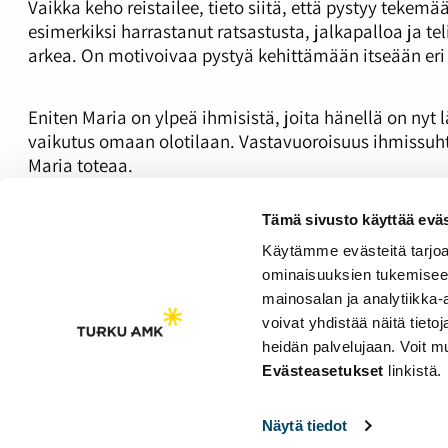
Vaikka keho reistailee, tieto siitä, että pystyy tekem
esimerkiksi harrastanut ratsastusta, jalkapalloa ja t
arkea. On motivoivaa pystyä kehittämään itseään eri 
Eniten Maria on ylpeä ihmisistä, joita hänellä on nyt l
vaikutus omaan olotilaan. Vastavuoroisuus ihmissuhtei
Maria toteaa.
Yksi suuri ylpeyden aihe on Marian oma asenne elämää
Tämä sivusto käyttää eväs
vaikeasta asiasta. “Olen itse tuonut itseni tähän pis
itsestäni”, Maria sanoo hymyillen.
Käytämme evästeitä tarjoa
ominaisuuksien tukemisee
Marian nimi on muutettu asian arkaluontoisuuden takia
mainosalan ja analytiikka
voivat yhdistää näitä tietoja
heidän palvelujaan. Voit 
Saavutettavuusseloste
Evästeasetukset
linkistä.
Evästeasetukset
Näytä tiedot