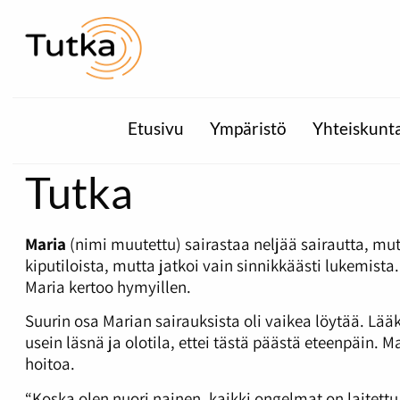
Etusivu
Ympäristö
Yhteiskunt
Tutka
Maria
(nimi muutettu) sairastaa neljää sairautta, mut
kiputiloista, mutta jatkoi vain sinnikkäästi lukemist
Maria kertoo hymyillen.
Suurin osa Marian sairauksista oli vaikea löytää. Lää
usein läsnä ja olotila, ettei tästä päästä eteenpäi
hoitoa.
“Koska olen nuori nainen, kaikki ongelmat on laitettu