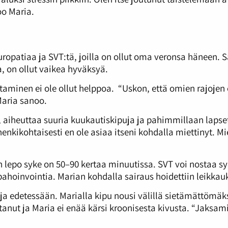
oo Maria.
patiaa ja SVT:tä, joilla on ollut oma veronsa häneen. Sa
a, on ollut vaikea hyväksyä.
aminen ei ole ollut helppoa. “Uskon, että omien rajojen
 Maria sanoo.
 aiheuttaa suuria kuukautiskipuja ja pahimmillaan lapse
enkikohtaisesti en ole asiaa itseni kohdalla miettinyt. Mi
n lepo syke on 50–90 kertaa minuutissa. SVT voi nostaa s
ahoinvointia. Marian kohdalla sairaus hoidettiin leikkau
ja edetessään. Marialla kipu nousi välillä sietämättömäks
anut ja Maria ei enää kärsi kroonisesta kivusta. “Jaksamis