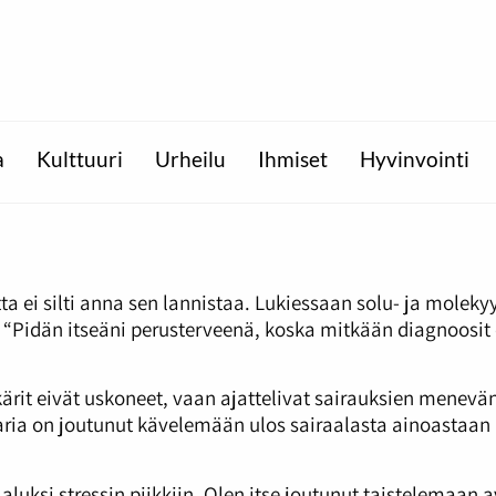
a
Kulttuuri
Urheilu
Ihmiset
Hyvinvointi
ta ei silti anna sen lannistaa. Lukiessaan solu- ja moleky
a. “Pidän itseäni perusterveenä, koska mitkään diagnoosi
kärit eivät uskoneet, vaan ajattelivat sairauksien menev
n. Maria on joutunut kävelemään ulos sairaalasta ainoast
 aluksi stressin piikkiin. Olen itse joutunut taistelemaa