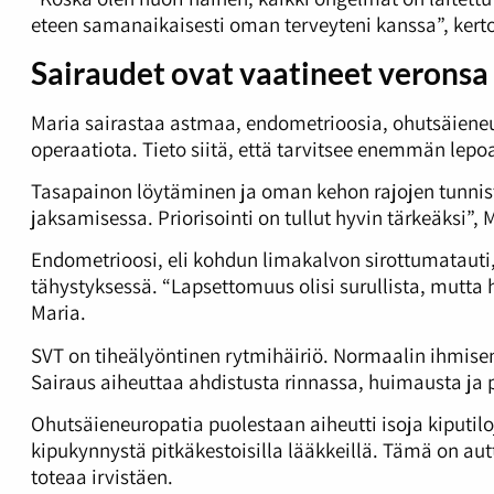
eteen samanaikaisesti oman terveyteni kanssa”, kert
Sairaudet ovat vaatineet veronsa
Maria sairastaa astmaa, endometrioosia, ohutsäieneuro
operaatiota. Tieto siitä, että tarvitsee enemmän lepo
Tasapainon löytäminen ja oman kehon rajojen tunnist
jaksamisessa. Priorisointi on tullut hyvin tärkeäksi”,
Endometrioosi, eli kohdun limakalvon sirottumatauti,
tähystyksessä. “Lapsettomuus olisi surullista, mutta h
Maria.
SVT on tiheälyöntinen rytmihäiriö. Normaalin ihmise
Sairaus aiheuttaa ahdistusta rinnassa, huimausta ja p
Ohutsäieneuropatia puolestaan aiheutti isoja kiputilo
kipukynnystä pitkäkestoisilla lääkkeillä. Tämä on autt
toteaa irvistäen.