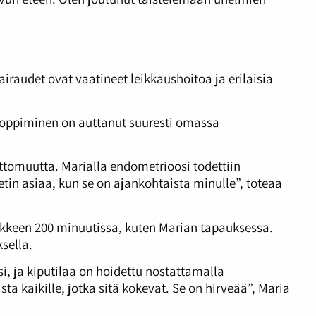
iraudet ovat vaatineet leikkaushoitoa ja erilaisia
 oppiminen on auttanut suuresti omassa
ttomuutta. Marialla endometrioosi todettiin
etin asiaa, kun se on ajankohtaista minulle”, toteaa
ykkeen 200 minuutissa, kuten Marian tapauksessa.
ksella.
i, ja kiputilaa on hoidettu nostattamalla
ta kaikille, jotka sitä kokevat. Se on hirveää”, Maria