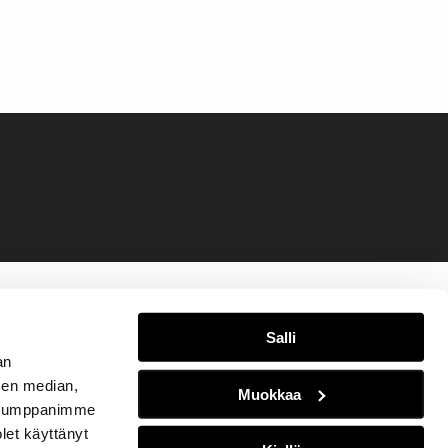
Salli
an
sen median,
Muokkaa
. Kumppanimme
olet käyttänyt