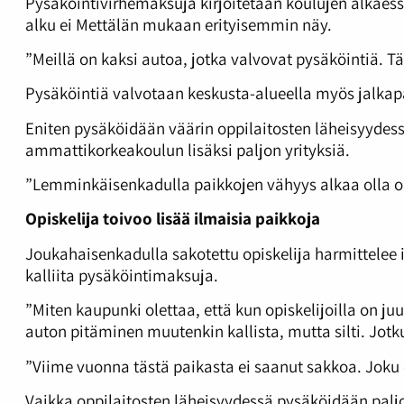
Pysäköintivirhemaksuja kirjoitetaan koulujen alka
alku ei Mettälän mukaan erityisemmin näy.
”Meillä on kaksi autoa, jotka valvovat pysäköintiä. 
Pysäköintiä valvotaan keskusta-alueella myös jalkapa
Eniten pysäköidään väärin oppilaitosten läheisyydess
ammattikorkeakoulun lisäksi paljon yrityksiä.
”Lemminkäisenkadulla paikkojen vähyys alkaa olla 
Opiskelija toivoo lisää ilmaisia paikkoja
Joukahaisenkadulla sakotettu opiskelija harmittelee
kalliita pysäköintimaksuja.
”Miten kaupunki olettaa, että kun opiskelijoilla on ju
auton pitäminen muutenkin kallista, mutta silti. Jotk
”Viime vuonna tästä paikasta ei saanut sakkoa. Joku on
Vaikka oppilaitosten läheisyydessä pysäköidään paljon