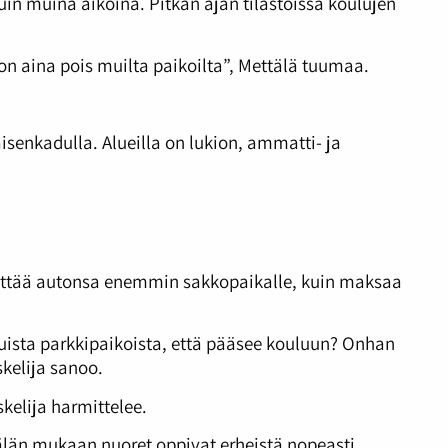
muina aikoina. Pitkän ajan tilastoissa koulujen
on aina pois muilta paikoilta”, Mettälä tuumaa.
senkadulla. Alueilla on lukion, ammatti- ja
 jättää autonsa enemmin sakkopaikalle, kuin maksaa
elluista parkkipaikoista, että pääsee kouluun? Onhan
skelija sanoo.
skelija harmittelee.
tälän mukaan nuoret oppivat erheistä nopeasti.