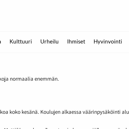
a
Kulttuuri
Urheilu
Ihmiset
Hyvinvointi
kkoja normaalia enemmän.
sakkoa koko kesänä. Koulujen alkaessa väärinpysäköinti al