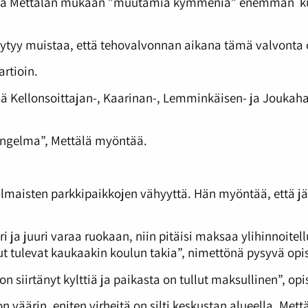
essa Mettälän mukaan ”muutamia kymmeniä” enemmän kuin 
Täytyy muistaa, että tehovalvonnan aikana tämä valvonta 
rtioin.
ä Kellonsoittajan-, Kaarinan-, Lemminkäisen- ja Joukahai
ongelma”, Mettälä myöntää.
 ilmaisten parkkipaikkojen vähyyttä. Hän myöntää, että
uri ja juuri varaa ruokaan, niin pitäisi maksaa ylihinnoit
ut tulevat kaukaakin koulun takia”, nimettönä pysyvä opi
 siirtänyt kylttiä ja paikasta on tullut maksullinen”, opi
 väärin, eniten virheitä on silti keskustan alueella. Met