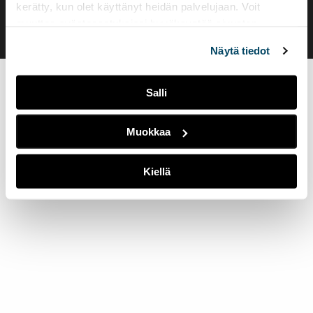
kerätty, kun olet käyttänyt heidän palvelujaan. Voit
muuttaa evästeasetuksiesi hyväksyntää sivuston
alalaidassa olevasta
Evästeasetukset
linkistä.
Näytä tiedot
Salli
Muokkaa
Kiellä