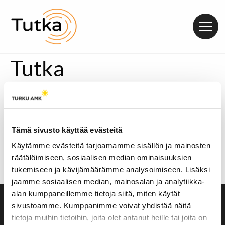
Valik
Tutka
[metaslider id=24936]
Finanssitalous jää ihmisten ymmärryksen
ulkopuolelle ja pankkien toimintaa ei rajoiteta tai
Tämä sivusto käyttää evästeitä
tarkastella kriittisesti. Seppäsen tuore kirja
Mistä
Suomi vaikenee?
arvostelee Euroopan keskuspankin
Käytämme evästeitä tarjoamamme sisällön ja mainosten
ja Suomen pankin rahapolitiikkaa.
räätälöimiseen, sosiaalisen median ominaisuuksien
Äänitoistin
tukemiseen ja kävijämäärämme analysoimiseen. Lisäksi
00:00
00:00
jaamme sosiaalisen median, mainosalan ja analytiikka-
alan kumppaneillemme tietoja siitä, miten käytät
sivustoamme. Kumppanimme voivat yhdistää näitä
Saavutettavuusseloste
tietoja muihin tietoihin, joita olet antanut heille tai joita on
Evästeasetukset