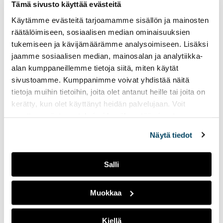
Tämä sivusto käyttää evästeitä
On tärkeää, että tatuoinnin poistaa lääkäri tai
Käytämme evästeitä tarjoamamme sisällön ja mainosten
sairaanhoitaja terveydenhuollon yksikössä. Nelli Heiska
räätälöimiseen, sosiaalisen median ominaisuuksien
kertoo, että ammattihenkilöiden ammattioikeuden voi
tukemiseen ja kävijämäärämme analysoimiseen. Lisäksi
tarkastaa mm. sosiaali- ja terveydenhuollon
jaamme sosiaalisen median, mainosalan ja analytiikka-
ammattihenkilöiden keskusrekisteristä, JulkiTerhikistä.
alan kumppaneillemme tietoja siitä, miten käytät
sivustoamme. Kumppanimme voivat yhdistää näitä
tietoja muihin tietoihin, joita olet antanut heille tai joita on
kerätty, kun olet käyttänyt heidän palvelujaan. Voit
muuttaa evästeasetuksiesi hyväksyntää sivuston
alalaidassa olevasta
Evästeasetukset
linkistä.
Näytä tiedot
Salli
Muokkaa
Kiellä