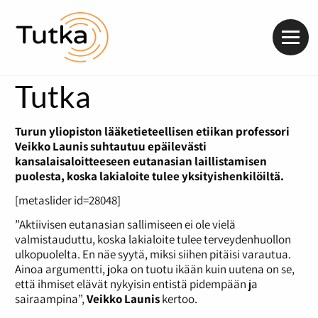
Valik
Tutka
Turun yliopiston lääketieteellisen etiikan professori
Veikko Launis suhtautuu epäilevästi
kansalaisaloitteeseen eutanasian laillistamisen
puolesta, koska lakialoite tulee yksityishenkilöiltä.
[metaslider id=28048]
”Aktiivisen eutanasian sallimiseen ei ole vielä
valmistauduttu, koska lakialoite tulee terveydenhuollon
ulkopuolelta. En näe syytä, miksi siihen pitäisi varautua.
Ainoa argumentti, joka on tuotu ikään kuin uutena on se,
että ihmiset elävät nykyisin entistä pidempään ja
sairaampina”,
Veikko Launis
kertoo.