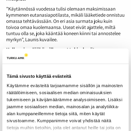
”Käytännössä vuodessa tulisi olemaan maksimissaan
kymmenen eutanasiapotilasta, mikäli lääketiede onnistuu
omassa tehtävässään. On eri asia surmata joku kuin
toivoa omaa kuolemaansa. Useat eivät ajattele, miltä
tuntuu olla se, joka kääntää koneen kiinni tai annostelee
myrkyn”, Launis kuvailee.
Hollannissa lääkäreille omat tukiryhmät
Launiksen mukaan lähtökohtaisesti eutanasia ei kuulu
lääkärin etiikkaan. Kuitenkin noin kolmasosa
suomalaisesta lääkärikunnasta kannattaa eutanasiaa.
Tämä sivusto käyttää evästeitä
Hollannissa taas esimerkiksi yhdeksän kymmenestä (tieto
vuodelta 2003) syöpälääkäristä on valmis toteuttamaan
Käytämme evästeitä tarjoamamme sisällön ja mainosten
eutanasian, mutta psykiatriset lääkärit ovat
räätälöimiseen, sosiaalisen median ominaisuuksien
kielteisempiä, vaikka Hollannissa psyykkinen ja fyysinen
tukemiseen ja kävijämäärämme analysoimiseen. Lisäksi
kipu luokitellaan samalla tavalla.
jaamme sosiaalisen median, mainosalan ja analytiikka-
”Eutanasia on henkisesti raskasta lääkäreille. Lääkäreillä
alan kumppaneillemme tietoja siitä, miten käytät
on oma “Balint group”, joka on heidän tukiverkostonsa
sivustoamme. Kumppanimme voivat yhdistää näitä
toimenpiteen suorittamisen jälkeen. Se on heidän tapansa
tietoja muihin tietoihin, joita olet antanut heille tai joita on
huolehtia hyvinvoinnistaan, kuten hoitava lääkäri