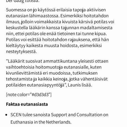
Der Gaag toteaa.
Suomessa on jo käytössä erilaisia tapoja aktiivisen
eutanasian lähimaastossa. Esimerkiksi hoitotahdon
ilmaus, jolloin voimakkaista kivuista kärsivä potilas voi
keskustella lääkärin kanssa tajunnan madaltamisesta
niin, ettei potilas ole enää tietoinen tai tunne kipua.
Potilas voi esittää hoitotahdon rajauksena, että hän
kieltäytyy kaikesta muusta hoidosta, esimerkiksi
nesteytyksestä.
”Lääkärit suosivat ammattikuntana yleisesti ottaen
vaihtoehtoisia hoitomuotoja eutanasialle, kuten
kivunlievittämistä eri muodoissa, tutkimuksen
tehostamista ja kaikkia keinoja, jotka vähentäisivät
potilaiden eutanasiapyyntöjä”, Launis lisää.
[note color=”#d3d3d3″]
Faktaa eutanasiasta
SCEN tulee sanoista Support and Consultation on
Euthanasia in the Netherlands.