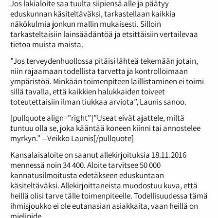
Jos lakialoite saa tuulta siipiensä alle ja päätyy
eduskunnan käsiteltäväksi, tarkastellaan kaikkia
näkökulmia jonkun mallin mukaisesti. Silloin
tarkasteltaisiin lainsäädäntöä ja etsittäisiin vertailevaa
tietoa muista maista.
”Jos terveydenhuollossa pitäisi lähteä tekemään jotain,
niin rajaamaan todellista tarvetta ja kontrolloimaan
ympäristöä. Minkään toimenpiteen laillistaminen ei toimi
sillä tavalla, että kaikkien halukkaiden toiveet
toteutettaisiin ilman tiukkaa arviota”, Launis sanoo.
[pullquote align=”right”]”Useat eivät ajattele, miltä
tuntuu olla se, joka kääntää koneen kiinni tai annostelee
myrkyn.” ̶ Veikko Launis[/pullquote]
Kansalaisaloite on saanut allekirjoituksia 18.11.2016
mennessä noin 34 400. Aloite tarvitsee 50 000
kannatusilmoitusta edetäkseen eduskuntaan
käsiteltäväksi. Allekirjoittaneista muodostuu kuva, että
heillä olisi tarve tälle toimenpiteelle. Todellisuudessa tämä
ihmisjoukko ei ole eutanasian asiakkaita, vaan heillä on
mielipide.