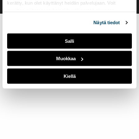
kerätty, kun olet käyttänyt heidän palvelujaan. Voit
muuttaa evästeasetuksiesi hyväksyntää sivuston
alalaidassa olevasta
Evästeasetukset
linkistä.
Näytä tiedot
Salli
Muokkaa
Kiellä