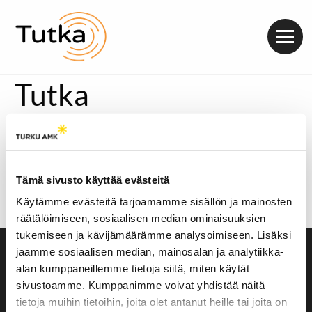
Valik
Tutka
Tällä kertaa Cinemaradio sukeltaa fanservicen eli
raakasuomennettuna ‘Ihailijapalveluksen’ maailmaan!
Juontajana Kalle Kolin ja studiovieraana Artturi Olavi
Rostén.
Tämä sivusto käyttää evästeitä
https://soundcloud.com/radiotutka/cinemaradio-3-
Käytämme evästeitä tarjoamamme sisällön ja mainosten
tukehdummeko-fanserviceen
räätälöimiseen, sosiaalisen median ominaisuuksien
tukemiseen ja kävijämäärämme analysoimiseen. Lisäksi
jaamme sosiaalisen median, mainosalan ja analytiikka-
Saavutettavuusseloste
alan kumppaneillemme tietoja siitä, miten käytät
Evästeasetukset
sivustoamme. Kumppanimme voivat yhdistää näitä
tietoja muihin tietoihin, joita olet antanut heille tai joita on