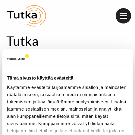
Valik
Tutka
Turun ammattikorkeakoulun opiskelijavoimin toimiva
Radio Tutka aloittaa kolmannen lähetyskautensa.
Ohjelmaa on luvassa maanantaista perjantaihin klo 14-20.
Mukana on paljon uusia tekijöitä, mutta muutamia
Tämä sivusto käyttää evästeitä
kuulijoille tuttuja ohjelmia
ohjelmakartasta
löytyy.
Käytämme evästeitä tarjoamamme sisällön ja mainosten
Uudella lähetyskaudella juontajia on ennätysmäärä.
räätälöimiseen, sosiaalisen median ominaisuuksien
Syksyn aikana äänessä kuullaan peräti 29 eri juontajaa,
tukemiseen ja kävijämäärämme analysoimiseen. Lisäksi
joten mielenkiintoista kuunneltavaa löytyy jokaiselle
jaamme sosiaalisen median, mainosalan ja analytiikka-
kuulijalle.
alan kumppaneillemme tietoja siitä, miten käytät
Syksyn lähetyskauden alkua juhlistetaan Kickoff-bileiden
sivustoamme. Kumppanimme voivat yhdistää näitä
merkeissä Bar Kukassa keskiviikkona 10.10. Illan aikana
tietoja muihin tietoihin, joita olet antanut heille tai joita on
lavalle nousevat turkulainen hiphop-artisti Hurja, sekä