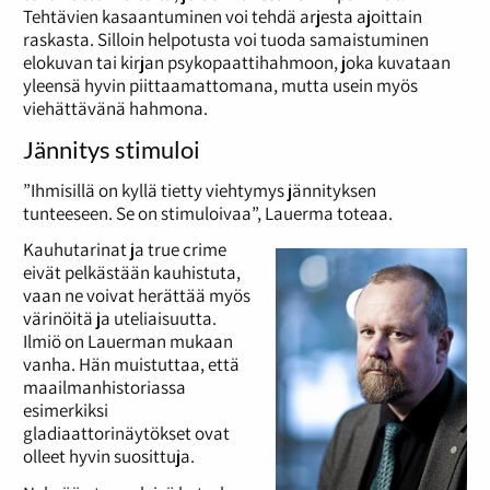
Tehtävien kasaantuminen voi tehdä arjesta ajoittain
raskasta. Silloin helpotusta voi tuoda samaistuminen
elokuvan tai kirjan psykopaattihahmoon, joka kuvataan
yleensä hyvin piittaamattomana, mutta usein myös
viehättävänä hahmona.
Jännitys stimuloi
”Ihmisillä on kyllä tietty viehtymys jännityksen
tunteeseen. Se on stimuloivaa”, Lauerma toteaa.
Kauhutarinat ja true crime
eivät pelkästään kauhistuta,
vaan ne voivat herättää myös
värinöitä ja uteliaisuutta.
Ilmiö on Lauerman mukaan
vanha. Hän muistuttaa, että
maailmanhistoriassa
esimerkiksi
gladiaattorinäytökset ovat
olleet hyvin suosittuja.