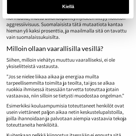
alkoholin vaikutuksen alaisena. Lauerma kertoo, että
Kiellä
muuten tällaisen henkilön käytös voi olla täysin
normaalia, mutta alkoholipäihtymykseen liittyy holtiton
aggressiivisuus. Suomalaisista tätä mutaatiota kantaa
hieman yli kaksi prosenttia, ja maailmalla sitä on tavattu
vain suomalaissukuisilta.
Milloin ollaan vaarallisilla vesillä?
Siihen, milloin viehätys muuttuu vaaralliseksi, ei ole
yksiselitteistä vastausta.
”Jos se nielee liikaa aikaa ja energiaa muilta
tarpeellisemmilta toimilta ja teoilta, tai jos se alkaa
ruokkia ihmisessä itsessään tarvetta toteuttaa jotain
vastaavaa, niin silloin se tietysti muodostaa ongelman.”
Esimerkiksi kouluampumisia toteuttaneet henkilöt ovat
usein viettäneet paljon aikaa netin keskustelupalstoilla,
joilla ihannoidaan ja palvotaan aiempia vastaavia tekoja
toteuttaneita henkilöitä.
Kuitenkaan pelkkä kiinnostus itsessään ei ennusta sitä,