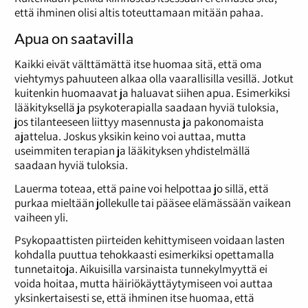
että ihminen olisi altis toteuttamaan mitään pahaa.
Apua on saatavilla
Kaikki eivät välttämättä itse huomaa sitä, että oma
viehtymys pahuuteen alkaa olla vaarallisilla vesillä. Jotkut
kuitenkin huomaavat ja haluavat siihen apua. Esimerkiksi
lääkityksellä ja psykoterapialla saadaan hyviä tuloksia,
jos tilanteeseen liittyy masennusta ja pakonomaista
ajattelua. Joskus yksikin keino voi auttaa, mutta
useimmiten terapian ja lääkityksen yhdistelmällä
saadaan hyviä tuloksia.
Lauerma toteaa, että paine voi helpottaa jo sillä, että
purkaa mieltään jollekulle tai pääsee elämässään vaikean
vaiheen yli.
Psykopaattisten piirteiden kehittymiseen voidaan lasten
kohdalla puuttua tehokkaasti esimerkiksi opettamalla
tunnetaitoja. Aikuisilla varsinaista tunnekylmyyttä ei
voida hoitaa, mutta häiriökäyttäytymiseen voi auttaa
yksinkertaisesti se, että ihminen itse huomaa, että