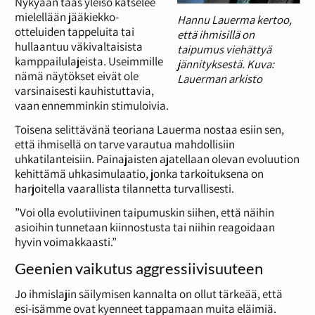
Nykyään taas yleisö katselee
mielellään jääkiekko-
Hannu Lauerma kertoo,
otteluiden tappeluita tai
että ihmisillä on
hullaantuu väkivaltaisista
taipumus viehättyä
kamppailulajeista. Useimmille
jännityksestä. Kuva:
nämä näytökset eivät ole
Lauerman arkisto
varsinaisesti kauhistuttavia,
vaan ennemminkin stimuloivia.
Toisena selittävänä teoriana Lauerma nostaa esiin sen,
että ihmisellä on tarve varautua mahdollisiin
uhkatilanteisiin. Painajaisten ajatellaan olevan evoluution
kehittämä uhkasimulaatio, jonka tarkoituksena on
harjoitella vaarallista tilannetta turvallisesti.
”Voi olla evolutiivinen taipumuskin siihen, että näihin
asioihin tunnetaan kiinnostusta tai niihin reagoidaan
hyvin voimakkaasti.”
Geenien vaikutus aggressiivisuuteen
Jo ihmislajin säilymisen kannalta on ollut tärkeää, että
esi-isämme ovat kyenneet tappamaan muita eläimiä.