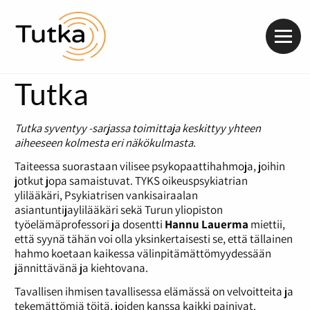
Valik
Tutka
Tutka syventyy -sarjassa toimittaja keskittyy yhteen
aiheeseen kolmesta eri näkökulmasta.
Taiteessa suorastaan vilisee psykopaattihahmoja, joihin
jotkut jopa samaistuvat. TYKS oikeuspsykiatrian
ylilääkäri, Psykiatrisen vankisairaalan
asiantuntijaylilääkäri sekä Turun yliopiston
työelämäprofessori ja dosentti
Hannu Lauerma
miettii,
että syynä tähän voi olla yksinkertaisesti se, että tällainen
hahmo koetaan kaikessa välinpitämättömyydessään
jännittävänä ja kiehtovana.
Tavallisen ihmisen tavallisessa elämässä on velvoitteita ja
tekemättömiä töitä, joiden kanssa kaikki painivat.