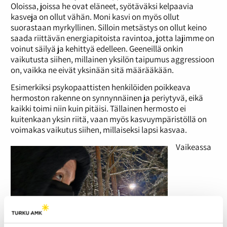
Oloissa, joissa he ovat eläneet, syötäväksi kelpaavia
kasveja on ollut vähän. Moni kasvi on myös ollut
suorastaan myrkyllinen. Silloin metsästys on ollut keino
saada riittävän energiapitoista ravintoa, jotta lajimme on
voinut säilyä ja kehittyä edelleen. Geeneillä onkin
vaikutusta siihen, millainen yksilön taipumus aggressioon
on, vaikka ne eivät yksinään sitä määrääkään.
Esimerkiksi psykopaattisten henkilöiden poikkeava
hermoston rakenne on synnynnäinen ja periytyvä, eikä
kaikki toimi niin kuin pitäisi. Tällainen hermosto ei
kuitenkaan yksin riitä, vaan myös kasvuympäristöllä on
voimakas vaikutus siihen, millaiseksi lapsi kasvaa.
Vaikeassa