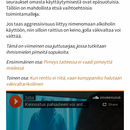
seuraukset omasta käyttäytymisestä ovat epäsuotuisia.
Tällöin on mahdollista etsiä vaihtoehtoisia
toimintamalleja.
Jos taas aggressiivisuus liittyy nimenomaan alkoholin
käyttöön, niin silloin raittius on keino, jolla väkivaltaa voi
välttää.
Tämä on viimeinen osa juttusarjaa, jossa tutkitaan
ihmismielen pimeitä sopukoita.
Ensimmäinen osa:
Pimeys taiteessa ei vaadi pimeyttä
mielessä
Toinen osa:
Kun renttu ei riitä, vaan kumppaniksi halutaan
väkivaltarikollinen