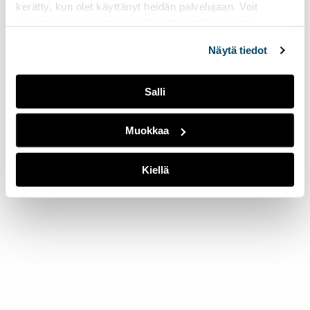
kerätty, kun olet käyttänyt heidän palvelujaan. Voit
muuttaa evästeasetuksiesi hyväksyntää sivuston
alalaidassa olevasta
Evästeasetukset
linkistä.
Näytä tiedot
Salli
Muokkaa
Kiellä