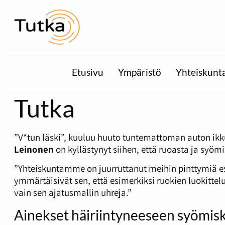
Etusivu
Ympäristö
Yhteiskunt
Tutka
”V*tun läski”, kuuluu huuto tuntemattoman auton ikk
Leinonen
on kyllästynyt siihen, että ruoasta ja syö
”Yhteiskuntamme on juurruttanut meihin pinttymiä esi
ymmärtäisivät sen, että esimerkiksi ruokien luokittel
vain sen ajatusmallin uhreja.”
Ainekset häiriintyneeseen syömis