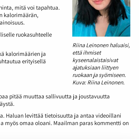
nta, mitä voi tapahtua.
en kalorimäärän,
painoisuus.
iselle ruokasuhteelle
Riina Leinonen haluaisi,
että ihmiset
kä kalorimäärien ja
kyseenalaistaisivat
htautua erityisellä
ajatuksiaan liittyen
ruokaan ja syömiseen.
Kuva: Riina Leinonen
.
a pitää muuttaa sallivuutta ja joustavuutta
käystä.
. Haluan levittää tietoisuutta ja antaa videoillani
uttaa myös omaa oloani. Maailman paras kommentti on