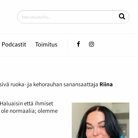
Facebook
Instagram
Podcastit
Toimitus
rsivä ruoka- ja kehorauhan sanansaattaja
Riina
Haluaisin että ihmiset
ei ole normaalia; olemme