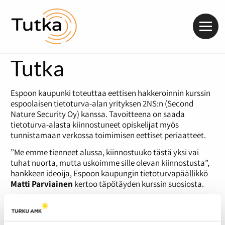
Valik
Tutka
Espoon kaupunki toteuttaa eettisen hakkeroinnin kurssin
espoolaisen tietoturva-alan yrityksen 2NS:n (Second
Nature Security Oy) kanssa. Tavoitteena on saada
tietoturva-alasta kiinnostuneet opiskelijat myös
tunnistamaan verkossa toimimisen eettiset periaatteet.
”Me emme tienneet alussa, kiinnostuuko tästä yksi vai
tuhat nuorta, mutta uskoimme sille olevan kiinnostusta”,
hankkeen ideoija, Espoon kaupungin tietoturvapäällikkö
Matti Parviainen
kertoo täpötäyden kurssin suosiosta.
Toistaiseksi kurssista on saatu vain positiivista palautetta
ja erityisesti tietoturva-alan ammattilaispiireissä tällaisen
oppimismahdollisuuden tarjoamista lukiolaisille pidetään