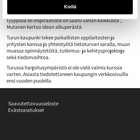
murtautumista kokeiluympäristöön.
Kiellä
”Tätä on pohdittu ja näitähän on tehty muualla vastaavan
tyyppisiä eli inspiraatiota on saatu vähän kaikkialta”,
Mutanen kertoo idean alkuperästä.
Turun kaupunki tekee paikallisten oppilaitosten ja
yritysten kanssa jo yhteistyötä tietoturvan saralla, muun
muassa opinnäytetöitä, tutkimus- ja kehitysprojekteja
sekä tiedonvaihtoa.
Turussa harjoitusympäristö ei ole vielä valmis kurssia
varten. Asiasta tiedotettaneen kaupungin verkkosivuilla
ensi vuoden puolella.
Saavutettavuusseloste
Evästeasetukset