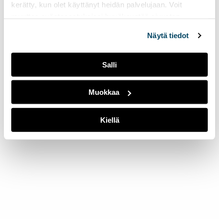
kerätty, kun olet käyttänyt heidän palvelujaan. Voit
muuttaa evästeasetuksiesi hyväksyntää sivuston
alalaidassa olevasta
Evästeasetukset
linkistä.
Näytä tiedot
Salli
Muokkaa
Kiellä