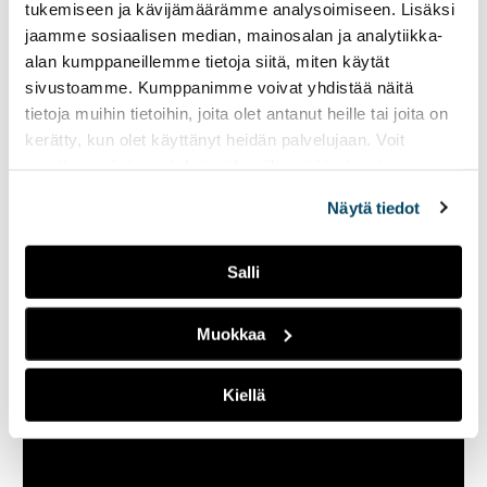
tukemiseen ja kävijämäärämme analysoimiseen. Lisäksi
jaamme sosiaalisen median, mainosalan ja analytiikka-
alan kumppaneillemme tietoja siitä, miten käytät
sivustoamme. Kumppanimme voivat yhdistää näitä
tietoja muihin tietoihin, joita olet antanut heille tai joita on
kerätty, kun olet käyttänyt heidän palvelujaan. Voit
muuttaa evästeasetuksiesi hyväksyntää sivuston
Narskuttelun oireita voi helpottaa kotikonstein. Mikäli
kotihoito ei riitä, voi fysioterapeutin vastaanotto olla
alalaidassa olevasta
Evästeasetukset
linkistä.
Näytä tiedot
ratkaisu.
Salli
Muokkaa
Kiellä