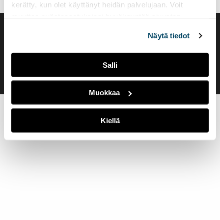
kerätty, kun olet käyttänyt heidän palvelujaan. Voit
muuttaa evästeasetuksiesi hyväksyntää sivuston
alalaidassa olevasta
Evästeasetukset
linkistä.
Saavutettavuusseloste
Näytä tiedot
Evästeasetukset
Salli
Muokkaa
Kiellä