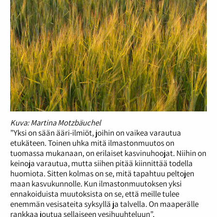
Kuva: Martina Motzbäuchel
”Yksi on sään ääri-ilmiöt, joihin on vaikea varautua
etukäteen. Toinen uhka mitä ilmastonmuutos on
tuomassa mukanaan, on erilaiset kasvinuhoojat. Niihin on
keinoja varautua, mutta siihen pitää kiinnittää todella
huomiota. Sitten kolmas on se, mitä tapahtuu peltojen
maan kasvukunnolle. Kun ilmastonmuutoksen yksi
ennakoiduista muutoksista on se, että meille tulee
enemmän vesisateita syksyllä ja talvella. On maaperälle
rankkaa joutua sellaiseen vesihuuhteluun”,