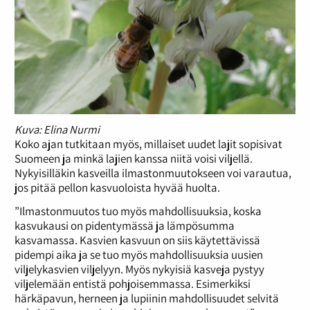
Kuva: Elina Nurmi
Koko ajan tutkitaan myös, millaiset uudet lajit sopisivat
Suomeen ja minkä lajien kanssa niitä voisi viljellä.
Nykyisilläkin kasveilla ilmastonmuutokseen voi varautua,
jos pitää pellon kasvuoloista hyvää huolta.
”Ilmastonmuutos tuo myös mahdollisuuksia, koska
kasvukausi on pidentymässä ja lämpösumma
kasvamassa. Kasvien kasvuun on siis käytettävissä
pidempi aika ja se tuo myös mahdollisuuksia uusien
viljelykasvien viljelyyn. Myös nykyisiä kasveja pystyy
viljelemään entistä pohjoisemmassa. Esimerkiksi
härkäpavun, herneen ja lupiinin mahdollisuudet selvitä