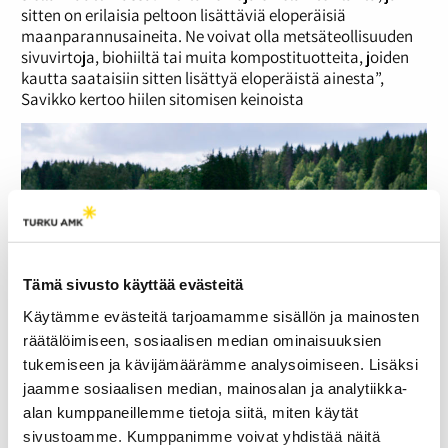
sitten on erilaisia peltoon lisättäviä eloperäisiä
maanparannusaineita. Ne voivat olla metsäteollisuuden
sivuvirtoja, biohiiltä tai muita kompostituotteita, joiden
kautta saataisiin sitten lisättyä eloperäistä ainesta”,
Savikko kertoo hiilen sitomisen keinoista
Tämä sivusto käyttää evästeitä
Käytämme evästeitä tarjoamamme sisällön ja mainosten
räätälöimiseen, sosiaalisen median ominaisuuksien
tukemiseen ja kävijämäärämme analysoimiseen. Lisäksi
jaamme sosiaalisen median, mainosalan ja analytiikka-
alan kumppaneillemme tietoja siitä, miten käytät
Kuva: Yrjö Tuunanen
Turvepelloilla on haastetta saada hiili pysymään maassa.
sivustoamme. Kumppanimme voivat yhdistää näitä