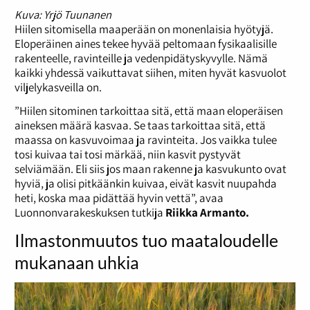
Kuva: Yrjö Tuunanen
Hiilen sitomisella maaperään on monenlaisia hyötyjä.
Eloperäinen aines tekee hyvää peltomaan fysikaalisille
rakenteelle, ravinteille ja vedenpidätyskyvylle. Nämä
kaikki yhdessä vaikuttavat siihen, miten hyvät kasvuolot
viljelykasveilla on.
”Hiilen sitominen tarkoittaa sitä, että maan eloperäisen
aineksen määrä kasvaa. Se taas tarkoittaa sitä, että
maassa on kasvuvoimaa ja ravinteita. Jos vaikka tulee
tosi kuivaa tai tosi märkää, niin kasvit pystyvät
selviämään. Eli siis jos maan rakenne ja kasvukunto ovat
hyviä, ja olisi pitkäänkin kuivaa, eivät kasvit nuupahda
heti, koska maa pidättää hyvin vettä”, avaa
Luonnonvarakeskuksen tutkija
Riikka Armanto.
Ilmastonmuutos tuo maataloudelle
mukanaan uhkia