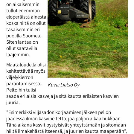
on aikaisemmin
tullut enemmän
eloperäistä ainesta,
koska niitä on ollut
tasaisemmin eri
puolilla Suomea.
Siten lantaa on
ollut saatavilla
laajemmin.
Maataloudella olisi
kehitettävää myös
viljelykierron
parantamisessa.
Kuva: Lietso Oy
Peltoihin tulisi
saada erilaisia kasveja ja sitä kautta erilaisten kasvien
juuria.
”Esimerkiksi viljasadon korjaamisen jälkeen pellon
jäädessä ilman kasvipeitettä, jää paljon aikaa hukkaan.
Tänä aikana kasvit pystyisivät yhteyttämään ja sitomaan
hiiltä ilmakehästä itseensä, ja juurien kautta maaperään”,