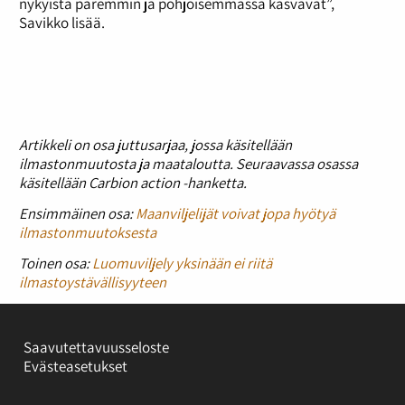
nykyistä paremmin ja pohjoisemmassa kasvavat”,
Savikko lisää.
Artikkeli on osa juttusarjaa, jossa käsitellään
ilmastonmuutosta ja maataloutta. Seuraavassa osassa
käsitellään Carbion action -hanketta.
Ensimmäinen osa:
Maanviljelijät voivat jopa hyötyä
ilmastonmuutoksesta
Toinen osa:
Luomuviljely yksinään ei riitä
ilmastoystävällisyyteen
Saavutettavuusseloste
Evästeasetukset