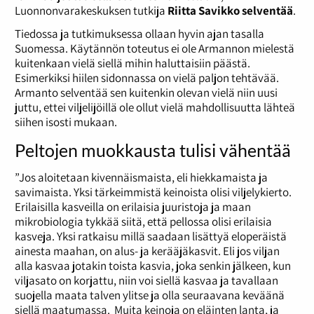
Luonnonvarakeskuksen tutkija
Riitta Savikko selventää
.
Tiedossa ja tutkimuksessa ollaan hyvin ajan tasalla
Suomessa. Käytännön toteutus ei ole Armannon mielestä
kuitenkaan vielä siellä mihin haluttaisiin päästä.
Esimerkiksi hiilen sidonnassa on vielä paljon tehtävää.
Armanto selventää sen kuitenkin olevan vielä niin uusi
juttu, ettei viljelijöillä ole ollut vielä mahdollisuutta lähteä
siihen isosti mukaan.
Peltojen muokkausta tulisi vähentää
”Jos aloitetaan kivennäismaista, eli hiekkamaista ja
savimaista. Yksi tärkeimmistä keinoista olisi viljelykierto.
Erilaisilla kasveilla on erilaisia juuristoja ja maan
mikrobiologia tykkää siitä, että pellossa olisi erilaisia
kasveja. Yksi ratkaisu millä saadaan lisättyä eloperäistä
ainesta maahan, on alus- ja kerääjäkasvit. Eli jos viljan
alla kasvaa jotakin toista kasvia, joka senkin jälkeen, kun
viljasato on korjattu, niin voi siellä kasvaa ja tavallaan
suojella maata talven ylitse ja olla seuraavana keväänä
siellä maatumassa. Muita keinoja on eläinten lanta, ja