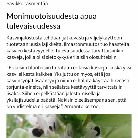
Savikko täsmentää.
Monimuotoisuudesta apua
tulevaisuudessa
Kasvinjalostusta tehdään jatkuvasti ja viljelykäyttöön
tuotetaan uusia lajikkeita. Ilmastonmuutos tuo haasteita
kasvien kestävyydelle. Tulevaisuudessa tarvittaisiinkin
kasveja, joilla olisi sietokykyä erilaisiin olosuhteisiin.
”Erilaisiin tilanteisiin tarvitaan erilaisia kasveja, koska yksi
kasvi ei kestä kaikkea. Yks juttu on myös, että jos
kasvinsyöjät lisääntyy ja niihin ei haluta käyttää hirveästi
torjunta-aineita, niin sellaista kestävyyttä tarvittaisiin
lisäksi. Siihen ei pelkästään jalostamisella ja
yksilajisuudella päästä. Näkisin oleellisempana sen, että
on yhdistelmä eri kasveja”, Armanto kertoo.