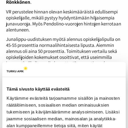
Rönkkönen
.
VR perustelee hinnan olevan keskimääräistä edullisempi
opiskelijalle, mikäli pystyy hyödyntämään hiljaisempia
junavuoroja. Myös Pendolino-vuorojen hintojen kerrotaan
alentuneen.
Junalippu-uudistuksen myötä alennus opiskelijalipulla on
45-55 prosenttia normaalihintaisesta lipusta. Aiemmin
alennus oli aina 50 prosenttia. Toimituksen vertailu sekä
opiskelijoiden kokemukset osoittivat, että useimmilla
junamatkoilla lippu oli alennettu 45 prosentin mukaan.
Tällöin alennus on pienempi kuin ennen ja lipun hinta
korkeampi.
”IC-junien hintataso kysytyimmillä vuoroilla on jonkin
Tämä sivusto käyttää evästeitä
verran noussut, mutta vastaavasti kaikkien Pendolino-
vuorojen hinnat ovat laskeneet”, Rönkkönen myöntää.
Käytämme evästeitä tarjoamamme sisällön ja mainosten
räätälöimiseen, sosiaalisen median ominaisuuksien
Tällä viikolla Turku-Helsinki välillä ei kulje yhtäkään
tukemiseen ja kävijämäärämme analysoimiseen. Lisäksi
Pendolino-vuoroa.
jaamme sosiaalisen median, mainosalan ja analytiikka-
Opiskelijat tyrmäävät uudistuksen
alan kumppaneillemme tietoja siitä, miten käytät