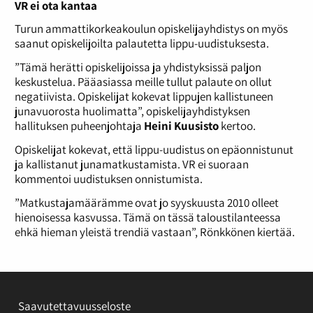
VR ei ota kantaa
Turun ammattikorkeakoulun opiskelijayhdistys on myös
saanut opiskelijoilta palautetta lippu-uudistuksesta.
”Tämä herätti opiskelijoissa ja yhdistyksissä paljon
keskustelua. Pääasiassa meille tullut palaute on ollut
negatiivista. Opiskelijat kokevat lippujen kallistuneen
junavuorosta huolimatta”, opiskelijayhdistyksen
hallituksen puheenjohtaja
Heini Kuusisto
kertoo.
Opiskelijat kokevat, että lippu-uudistus on epäonnistunut
ja kallistanut junamatkustamista. VR ei suoraan
kommentoi uudistuksen onnistumista.
”Matkustajamäärämme ovat jo syyskuusta 2010 olleet
hienoisessa kasvussa. Tämä on tässä taloustilanteessa
ehkä hieman yleistä trendiä vastaan”, Rönkkönen kiertää.
Saavutettavuusseloste