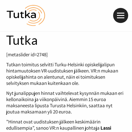
Valik
Tutka
[metaslider id=2748]
Tutkan toimitus selvitti Turku-Helsinki opiskelijalipun
hintamuutoksen VR-uudistuksen jälkeen. VR:n mukaan
opiskelijahinta on alentunut, näin ei toimituksen
selvityksen mukaan kuitenkaan ole.
Nyt junalippujen hinnat vaihtelevat kysynnän mukaan eri
kellonaikoina ja viikonpäivinä. Aiemmin 15 euroa
maksaneesta lipusta Turusta Helsinkiin, saattaa nyt
joutua maksamaan yli 20 euroa.
”Hinnat ovat uudistuksen jälkeen keskimäärin
edullisempia”, sanoo VR:n kaupallinen johtaja
Lassi