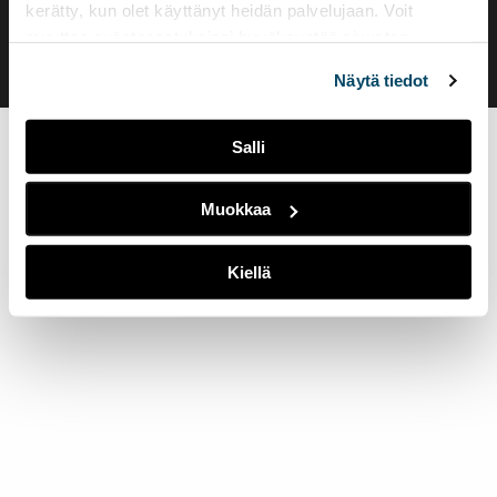
Evästeasetukset
kerätty, kun olet käyttänyt heidän palvelujaan. Voit
muuttaa evästeasetuksiesi hyväksyntää sivuston
alalaidassa olevasta
Evästeasetukset
linkistä.
Näytä tiedot
Salli
Muokkaa
Kiellä