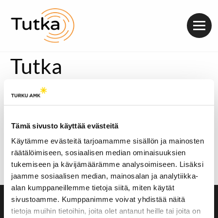
Valik
Tutka
[metaslider id=25166]
Viime lauantaina HK-Areenalla järjestetty mopomiitti
keräsi paikalle noin 200 osallistujaa. Millaisilla
Tämä sivusto käyttää evästeitä
fiiliksillä osallistujat olivat liikkeellä? Entä mitä
tapahtuma merkitsee nuorille?
Käytämme evästeitä tarjoamamme sisällön ja mainosten
Äänitoistin
räätälöimiseen, sosiaalisen median ominaisuuksien
00:00
00:00
tukemiseen ja kävijämäärämme analysoimiseen. Lisäksi
jaamme sosiaalisen median, mainosalan ja analytiikka-
alan kumppaneillemme tietoja siitä, miten käytät
sivustoamme. Kumppanimme voivat yhdistää näitä
Saavutettavuusseloste
tietoja muihin tietoihin, joita olet antanut heille tai joita on