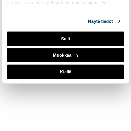
kerätty, kun olet käyttänyt heidän palvelujaan. Voit
muuttaa evästeasetuksiesi hyväksyntää sivuston
alalaidassa olevasta
Evästeasetukset
linkistä.
Näytä tiedot
Salli
Muokkaa
Kiellä