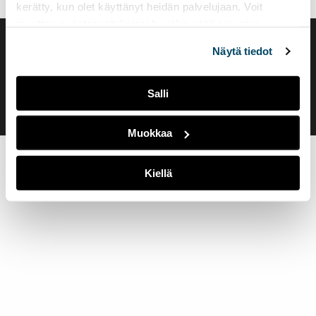
kerätty, kun olet käyttänyt heidän palvelujaan. Voit
muuttaa evästeasetuksiesi hyväksyntää sivuston
alalaidassa olevasta
Evästeasetukset
linkistä.
Saavutettavuusseloste
Näytä tiedot
Evästeasetukset
Salli
Muokkaa
Kiellä