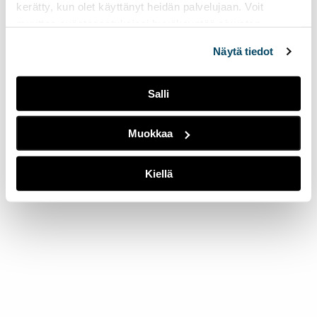
kerätty, kun olet käyttänyt heidän palvelujaan. Voit
muuttaa evästeasetuksiesi hyväksyntää sivuston
alalaidassa olevasta
Evästeasetukset
linkistä.
Näytä tiedot
Salli
Muokkaa
Kiellä