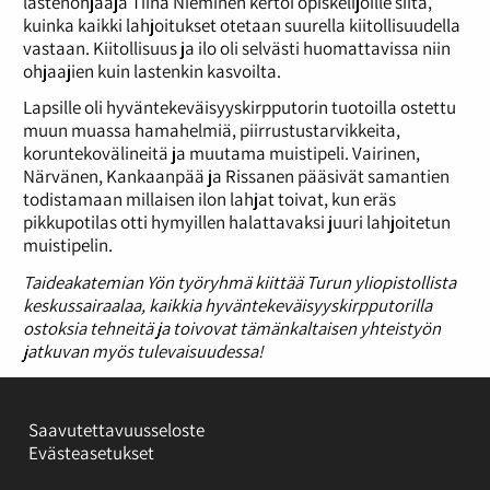
lastenohjaaja Tiina Nieminen kertoi opiskelijoille siitä,
kuinka kaikki lahjoitukset otetaan suurella kiitollisuudella
vastaan. Kiitollisuus ja ilo oli selvästi huomattavissa niin
ohjaajien kuin lastenkin kasvoilta.
Lapsille oli hyväntekeväisyyskirpputorin tuotoilla ostettu
muun muassa hamahelmiä, piirrustustarvikkeita,
koruntekovälineitä ja muutama muistipeli. Vairinen,
Närvänen, Kankaanpää ja Rissanen pääsivät samantien
todistamaan millaisen ilon lahjat toivat, kun eräs
pikkupotilas otti hymyillen halattavaksi juuri lahjoitetun
muistipelin.
Taideakatemian Yön työryhmä kiittää Turun yliopistollista
keskussairaalaa, kaikkia hyväntekeväisyyskirpputorilla
ostoksia tehneitä ja toivovat tämänkaltaisen yhteistyön
jatkuvan myös tulevaisuudessa!
Saavutettavuusseloste
Evästeasetukset