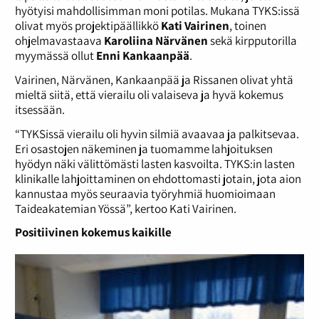
hyötyisi mahdollisimman moni potilas. Mukana TYKS:issä
olivat myös projektipäällikkö
Kati Vairinen
, toinen
ohjelmavastaava
Karoliina Närvänen
sekä kirpputorilla
myymässä ollut
Enni Kankaanpää
.
Vairinen, Närvänen, Kankaanpää ja Rissanen olivat yhtä
mieltä siitä, että vierailu oli valaiseva ja hyvä kokemus
itsessään.
“TYKSissä vierailu oli hyvin silmiä avaavaa ja palkitsevaa.
Eri osastojen näkeminen ja tuomamme lahjoituksen
hyödyn näki välittömästi lasten kasvoilta. TYKS:in lasten
klinikalle lahjoittaminen on ehdottomasti jotain, jota aion
kannustaa myös seuraavia työryhmiä huomioimaan
Taideakatemian Yössä”, kertoo Kati Vairinen.
Positiivinen kokemus kaikille