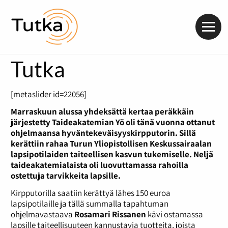
Valik
Tutka
[metaslider id=22056]
Marraskuun alussa yhdeksättä kertaa peräkkäin
järjestetty Taideakatemian Yö oli tänä vuonna ottanut
ohjelmaansa hyväntekeväisyyskirpputorin. Sillä
kerättiin rahaa Turun Yliopistollisen Keskussairaalan
lapsipotilaiden taiteellisen kasvun tukemiselle. Neljä
taideakatemialaista oli luovuttamassa rahoilla
ostettuja tarvikkeita lapsille.
Kirpputorilla saatiin kerättyä lähes 150 euroa
lapsipotilaille ja tällä summalla tapahtuman
ohjelmavastaava
Rosamari Rissanen
kävi ostamassa
lapsille taiteellisuuteen kannustavia tuotteita, joista