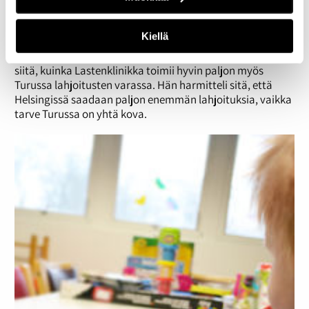
vierailun tunnelmista.
Lahjoituksia tarvitaan muuallakin kuin Helsingissä
Kiellä
Lahjoitusyhdyshenkilö Anttilainen kertoi opiskelijoille
siitä, kuinka Lastenklinikka toimii hyvin paljon myös
Turussa lahjoitusten varassa. Hän harmitteli sitä, että
Helsingissä saadaan paljon enemmän lahjoituksia, vaikka
tarve Turussa on yhtä kova.