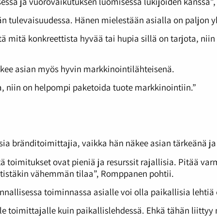
sessä ja vuorovaikutuksen luomisessa lukijoiden kanssa”,
n tulevaisuudessa. Hänen mielestään asialla on paljon y
ä mitä konkreettista hyvää tai hupia sillä on tarjota, ni
kee asian myös hyvin markkinointilähteisenä.
, niin on helpompi paketoida tuote markkinointiin.”
ia bränditoimittajia, vaikka hän näkee asian tärkeänä ja 
oimitukset ovat pieniä ja resurssit rajallisia. Pitää varm
 entistäkin vähemmän tilaa”, Romppanen pohtii.
allisessa toiminnassa asialle voi olla paikallisia lehti
e toimittajalle kuin paikallislehdessä. Ehkä tähän liitty