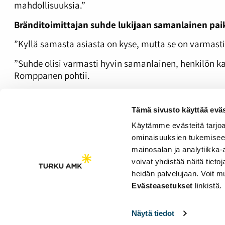
mahdollisuuksia.”
Bränditoimittajan suhde lukijaan samanlainen paikal
”Kyllä samasta asiasta on kyse, mutta se on varmasti
”Suhde olisi varmasti hyvin samanlainen, henkilön kas
Romppanen pohtii.
Niemen mielestä valtakunnallisissa lehdissä toimittaj
Tämä sivusto käyttää eväs
”Meilläkin on kuitenkin kokemuksia koko valtakunnan j
maailmalle ja tätä kautta myös täältä voi nousta.”
Käytämme evästeitä tarjoa
ominaisuuksien tukemisee
Ilman sisältöä toimittajan brändi on hyödytön
mainosalan ja analytiikka
voivat yhdistää näitä tietoja
heidän palvelujaan. Voit 
Saavutettavuusseloste
Evästeasetukset
linkistä.
Evästeasetukset
Näytä tiedot