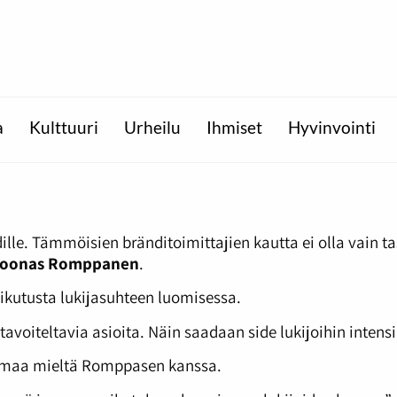
a
Kulttuuri
Urheilu
Ihmiset
Hyvinvointi
hdille. Tämmöisien bränditoimittajien kautta ei olla vain 
oonas Romppanen
.
ikutusta lukijasuhteen luomisessa.
ä tavoiteltavia asioita. Näin saadaan side lukijoihin inte
maa mieltä Romppasen kanssa.