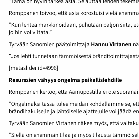
”Tämä on hyvin tärkeä asia. Se auttaa lehden tekemi
Romppanen toivoo, että asia korostuisi vielä enemmä
”Kun lehteä markkinoidaan, puhutaan paljon siitä, ett
joihin voi viitata.”
Tyrvään Sanomien päätoimittaja
Hannu Virtanen
nä
”Jos lehti tunnetaan tämmöisestä bränditoimittajasta
[metaslider id=4996]
R
esurssien vähyys ongelma paikallislehdille
Romppanen kertoo, että Aamupostilla ei ole suoranais
”Ongelmaksi tässä tulee meidän kohdallamme se, että t
brändihakuiselle ja lähtöiselle ajattelulle voi jäädä
Tyrvään Sanomien Virtanen näkee myös, että valtakunn
”Siellä on enemmän tilaa ja myös tilausta tämmöisell