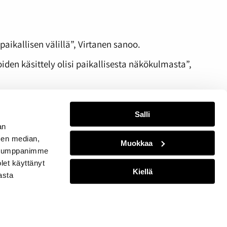
ikallisen välillä”, Virtanen sanoo.
iden käsittely olisi paikallisesta näkökulmasta”,
en kovilla jutuilla kuin paikallislehdessä.
avia juttuja jotka levisivät kuin kulovalkea
Salli
an
sen median,
Muokkaa
. Kumppanimme
olet käyttänyt
Kiellä
asta