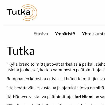
Etusivu
Ympäristö
Yhteiskunt
Tutka
”Kyllä bränditoimittajat ovat tärkeä asia paikallisle
asioita joukossa”, kertoo Aamupostin päätoimittaja
J
Romppanen korostaa erityisesti bränditoimittajien va
”He herättävät keskustelua ja ajatuksia jotka on niit
Itä-Hämeen vastaava päätoimittaja
Jari Niemi
on sa