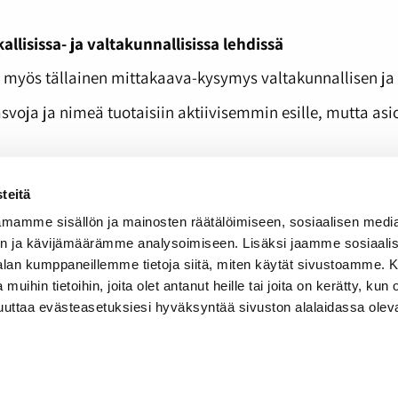
lisissa- ja valtakunnallisissa lehdissä
 myös tällainen mittakaava-kysymys valtakunnallisen ja pa
voja ja nimeä tuotaisiin aktiivisemmin esille, mutta asio
alla on suurempi todennäköisyys nousta kansan tietoisuute
teitä
ulkisuuteen nousemisesta. Pari kesätoimittajaa teki loist
mamme sisällön ja mainosten räätälöimiseen, sosiaalisen medi
n ja kävijämäärämme analysoimiseen. Lisäksi jaamme sosiaali
-alan kumppaneillemme tietoja siitä, miten käytät sivustoamme
 muihin tietoihin, joita olet antanut heille tai joita on kerätty, kun 
muuttaa evästeasetuksiesi hyväksyntää sivuston alalaidassa olev