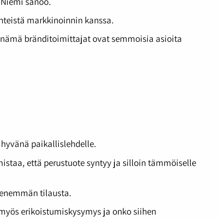
 Niemi sanoo.
hteistä markkinoinnin kanssa.
in nämä bränditoimittajat ovat semmoisia asioita
hyvänä paikallislehdelle.
istaa, että perustuote syntyy ja silloin tämmöiselle
ä enemmän tilausta.
y myös erikoistumiskysymys ja onko siihen